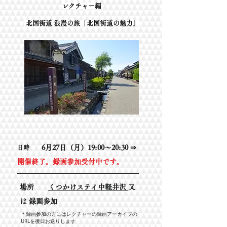
レクチャー編
北国街道 浪漫の旅「
北国街道の魅力」
6月27日（月）19:00～20:30 ⇒
日時
開催終了。録画参加受付中です。
場所
くつかけステイ中軽井沢
又
は 録画参加
​＊録画参加の方にはレクチャーの録画アーカイブの
URLを後日お送りします