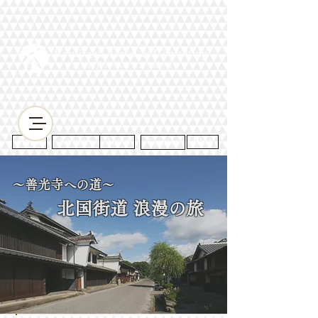
Home
Services
About
Contact
Blog
～善光寺への道～
北国街道 浪漫の旅