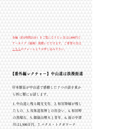
全編（約1時間21分）をご覧になりたい方は1,000円で
アーカイブ（録画）視聴いただけます。ご希望の方は
こちら
のフォームよりお申し込み下さい。
【番外編レクチャー】中山道は浪漫街道
岸本館長が中山道で感動した７つの話を東か
ら西に順にお話します。
1. 中山道に残る縄文文化、
2. 和宮降嫁が残し
たもの、
3. 双体道祖神との出会い、
4. 和田峠
の黒曜石、
5. 御嶽山噴火と青年、
6. 雨の中津
川は1,500万円、
7. パクス・トクガワーナ