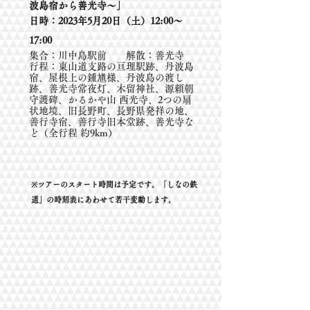
波島宿から善光寺～」
日時：2023年5月20日（土）12:00～
17:00
集合：川中島駅前 解散：善光寺
行程：東山道支路の亘理駅跡、丹波島
宿、屋根上の鍾馗様、丹波島の渡し
跡、善光寺常夜灯、木留神社、源頼朝
守護碑、かるかや山 西光寺、2つの扇
状地境、旧長野町、長野県発祥の地、
善行寺宿、善行寺旧本堂跡、善光寺な
ど（全行程 約9km）
​※ツアーのスタート時間は予定です。「しなの鉄
道」の時刻表にあわせて若干変動します。