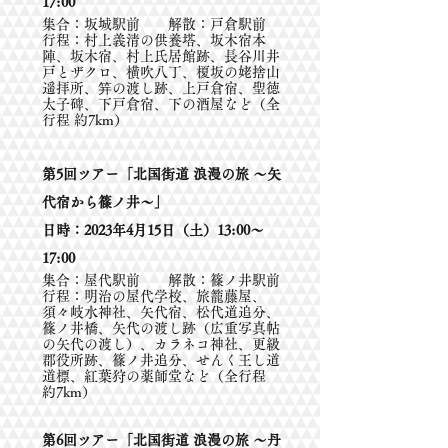
17:00
集合：坂城駅前 解散：戸倉駅前
行程：村上義清の供養塔、坂木宿本
陣、坂木宿、村上氏居館跡、長谷川井
戸とザクロ、横吹八丁、榎坂の姥捨山
遥拝所、笄の渡し跡、上戸倉宿、聖徳
太子碑、下戸倉宿、下の酒屋など（全
行程 約7km）
第5回ツアー「北国街道 浪漫の旅 ～矢
代宿から篠ノ井～」
日時：2023年4月15日（土）13:00～
17:00
集合：屋代駅前 解散：篠ノ井駅前
行程：明治の屋代学校、旅籠藤屋、
須々岐水神社、矢代宿、松代道追分、
篠ノ井橋、矢代の渡し跡（広重写真帖
の矢代の渡し）、カラネコ神社、更級
郡役所跡、篠ノ井追分、せんく王し道
道標、紅葉狩の薬師堂など（全行程
約7km）
第6回ツアー「北国街道 浪漫の旅 ～丹