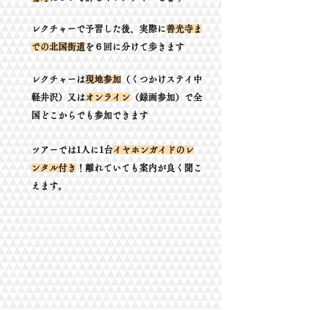
レクチャーで予習した後、実際に
善光寺ま
での北国街道
を６回に分けて歩きます
レクチャーは
現地参加
（くつかけステイ中
軽井沢）又は
オンライン
（録画参加）で全
国どこからでも参加できます
​ツアーでは1人に1台
イヤホンガイドのレ
ンタル付き
！離れていても案内が良く聞こ
えます。