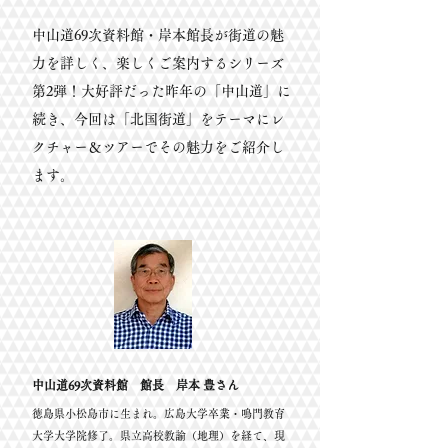
中山道69次資料館・岸本館長が街道の魅
力を詳しく、楽しくご案内するシリーズ
第2弾！大好評だった昨年の「中山道」に
続き、今回は「北国街道」をテーマにレ
クチャー＆ツアーでその魅力をご紹介し
ます。
中山道69次資料館 館長 岸本 豊さん
徳島県小松島市に生まれ。広島大学卒業・鳴門教育
大学大学院修了。県立高校教諭（地理）を経て、現