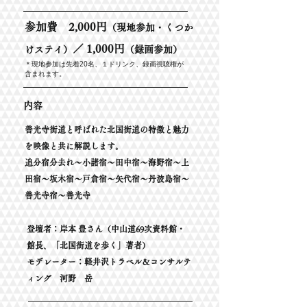
参加費 2,000円
（現地参加・くつか
／ 1,000円
けステイ）
（録画参加）
​＊現地参加は先着20名、１ドリンク、録画視聴権が
含まれます。
内容
善光寺街道と呼ばれた北国街道の特徴と魅力
を映像と共に解説します。
追分宿分去れ～小諸宿～田中宿～海野宿～上
田宿～坂木宿～戸倉宿～矢代宿～丹波島宿～
善光寺宿～善光寺
登壇者：岸本 豊さん（中山道69次資料館・
館長、「北国街道を歩く」著者）
​モデレーター：軽井沢トラベル＆コンサルテ
ィング 河野 岳