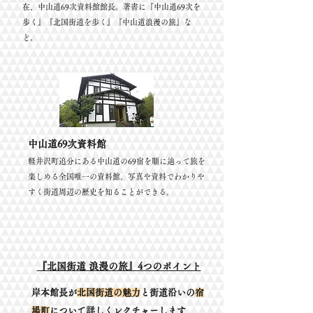
在、中山道69次資料館館長。著書に『中山道69次を
歩く』『北国街道を歩く』『中山道浪漫の旅』な
ど。
中山道69次資料館
軽井沢町追分にある中山道の69宿を順に辿って旅を
楽しめる全国唯一の資料館。写真や資料でわかりや
すく街道周辺の歴史を知ることができる。
​『北国街道 浪漫の旅』4つのポイント
岸本館長が
北国街道の魅力
と街道沿いの
宿
場町
について詳しくレクチャーします