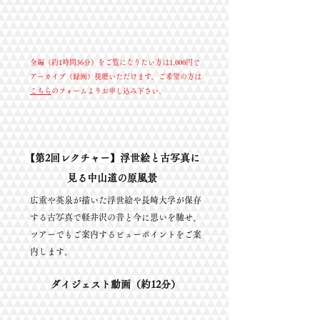
全編（約1時間36分）をご覧になりたい方は1,000円で
アーカイブ（録画）視聴いただけます。ご希望の方は
こちら
のフォームよりお申し込み下さい。
【第2回レクチャー】
浮世絵と古写真に
見る中山道の原風景
広重や英泉が描いた浮世絵や長崎大学が保存
する古写真で軽井沢の昔と今に思いを馳せ、
ツアーでもご案内するビューポイントをご案
内します。
ダイジェスト動画（約12分）