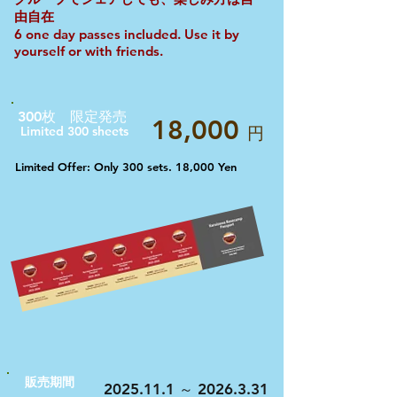
由自在
6 one day passes included. Use it by
yourself or with friends.
300枚 限定発売
18,000
Limited 300 sheets
円
Limited Offer: Only 300 sets. 18,000 Yen
​販売期間
2025.11.1
2026.3.31
～