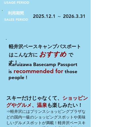
USAGE PERIOD
​利用期間
2025.12.1
2
026.3.31
～
SALES PERIOD
軽井沢ベースキャンプパスポート
おすすめ
はこんな方に
で
す！
Karuizawa Basecamp Passport
recommended for
is
those
people !
スキーだけじゃなくて、
ショッピン
グやグルメ、温泉
も楽しみたい！
⇒軽井沢にはプリンスショッピングプラザな
どの国内一級のショッピングスポットや美味
しいグルメスポットが満載！軽井沢ベースキ