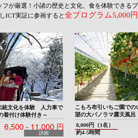
ッフが厳選！小諸の歴史と文化、食を体験できるプ
全プログラム5,000
しICT実証に参画すると
こもろ布引いちご園での
伝統文化を体験 人力車で
望の大パノラマ露天風呂
の着付け体験付き～
​8,000円（
1名）
6,500 - 11,000 円
​約4-5時間
詳細