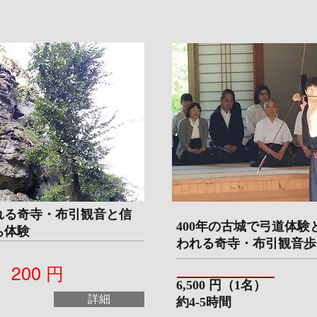
れる奇寺・布引観音と信
400年の古城で弓道体
ち体験
われる奇寺・布引観音歩
200 円
6,500 円（
1名）
詳細
​約4-5時間