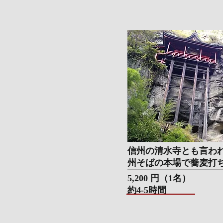
信州の清水寺とも言わ
州そばの本場で蕎麦打
​5,200 円（
1名）
​約4-5時間