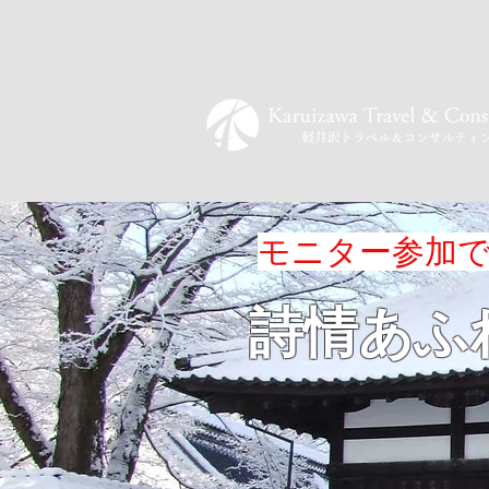
​モニター参加で
​詩情あ