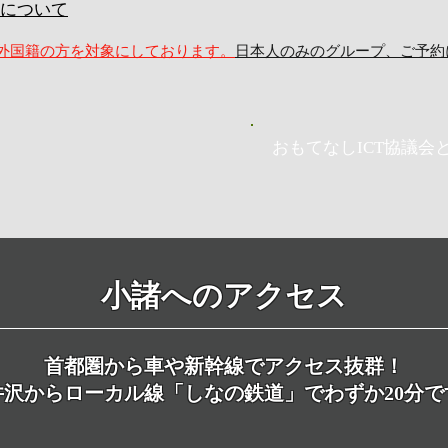
について
外国籍の方を対象にしております。
日本人のみのグループ、ご予約
おもてなしICT協議会
小諸へのアクセス
コース詳細
首都圏から車や新幹線でアクセス抜群！
井沢からローカル線「しなの鉄道」でわずか20分で