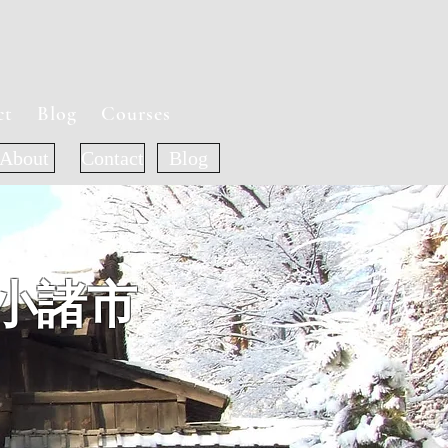
ct
Blog
Courses
About
Contact
Blog
小諸市