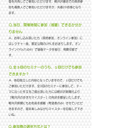
面を共有してご参加いただけます。軽井沢書店での現地参
加も複数人でご参加いただけますが、先着20名様となり
ます。
​Ｑ.当日、開催時間に参加（視聴）できるか分か
りません
​Ａ. お申し込み頂いた方（現地参加、オンライン参加）に
はレクチャー後、限定公開のURLをお送りします。オン
ライン(YouTube）で録画データを後日、視聴可能で
す。
​Ｑ.全３回のセミナーのうち、１回だけでも参加
できますか？
​Ａ. 各回独立した内容となっていますので、１回だけでも
ご参加いただけます。全3回のセミナーに参加して、テー
マに沿った
作文をご提出頂いた方には軽井沢新聞社より
『軽井沢の歩き方マイスター』の免状を贈呈いたします。
軽井沢新聞にもお名前を掲載（希望者のみ）させていただ
きますので、是非楽しみながらマイスターを目指して下さ
いね。
​Ｑ.参加費の選択方式とは？