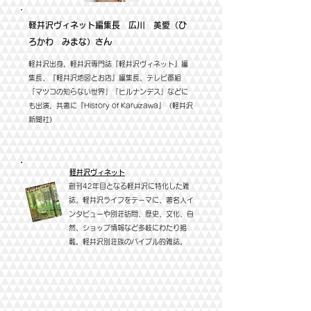
軽井沢ヴィネット編集長 広川 美愛（ひ
ろかわ みまな）さん
軽井沢出身。軽井沢専門誌『軽井沢ヴィネット』編
集長、『軽井沢地図とお店』編集長。テレビ番組
「マツコの知らない世界」「ヒルナンデス」などに
も出演。共著に『History of Karuizawa』（軽井沢
新聞社）
軽井沢ヴィネット
創刊42年目となる軽井沢に特化した雑
誌。軽井沢ライフをテーマに、著名人イ
ンタビューや別荘訪問、歴史、文化、自
然、ショップ情報など多岐にわたり掲
載。軽井沢別荘族のバイブル的雑誌。