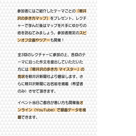
参加者にはご紹介したテーマごとの
「軽井
沢の歩き方マップ」
をプレゼント。レクチ
ャーで学んだ後はマップを片手にゆかりの
地を訪ねてみましょう。参加者限定の
スピ
ンオフ企画やツアー
も開催！
全3回のレクチャーに参加の上、各回のテ
ーマに沿った作文を提出していただいた
方には
『軽井沢の歩き方 マイスター』の
免状
を軽井沢新聞社より贈呈
​します。さ
らに軽井沢新聞にお名前を掲載（希望者
のみ）させて頂きます。
イベント当日ご都合が悪い方も開催後
オ
ンライン（YouTube）で録画データを視
聴
できます。