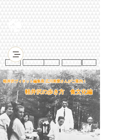
Home
Services
About
Contact
Blog
軽井沢ヴィネット編集長 広川美愛さんがご案内！
軽井沢の歩き方 食文化編