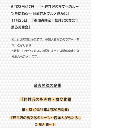
6月23日/27日 『～軽井沢の食文化のルー
ツを訪ねる～ 旧軽井沢グルメさんぽ』
11月25日 『参加者限定！軽井沢の食文化
薫る美食会』
​※上記は内容は予定です。参加
人数限定の
ツアー（有
料）となります。
※新型コロナウィルスの状況によっては開催中止にな
る場合もございます。
​過去開催の企画
『軽井沢の歩き方・食文化編
第１回 (2021年4月20日開催)
『軽井沢の食文化のルーツ～西洋人がもたらし
た食と農～』​