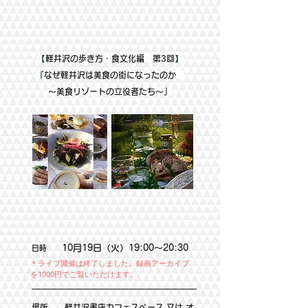
【
軽井沢の歩き方・食文化編 第3回
】
『
なぜ軽井沢は美食の街になったのか
～美食リゾートの立役者たち～
』​
10月19日（火）19:00～20:30
日時
​＊ライブ開催は終了しました。録画アーカイブ
を1000円でご覧いただけます。
場所
軽井沢書店カフェスペース
又は オ