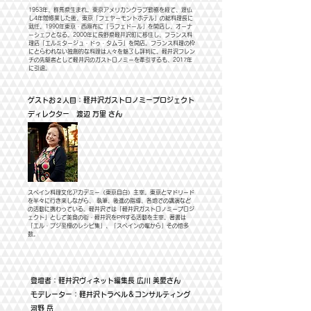
1953年、群馬県生まれ。東京アメリカンクラブ勤務を経て、渡仏
し4年間修業した後、東京「フェヤーモントホテル」の総料理長に
就任。1990年東京・西麻布に「ラフェドール」を開店し、オーナ
ーシェフとなる。2000年に長野県軽井沢町に移住し、フランス料
理店「エルミタージュ・ドゥ・タムラ」を開店。フランス料理の枠
にとらわれない独創的な料理は人々を魅了し評判に。軽井沢フレン
チの先駆者として軽井沢のガストロノミーを牽引するも、2017年
に引退。
ゲストお２人目：軽井沢ガストロノミープロジェクト
ディレクター 渡辺 万里 さん
スペイン料理文化アカデミー（東京目白）主宰。東京とマドリード
を半々に行き来しながら、 執筆、後進の指導、各地での講演など
の活動に携わっている。軽井沢では「軽井沢ガストロノミープロジ
ェクト」として美食の街・軽井沢をPRする活動を主宰。著書は
「エル・ブジ至極のレシピ集」、「スペインの竈から」その他多
数。
登壇者：軽井沢ヴィネット編集長 広川 美愛さん
モデレーター：軽井沢トラベル＆コンサルティング
河野 岳