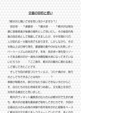
​企画の目的と想い
『軽井沢と聞いて何を思い浮かべますか？』
別荘地・・？避暑地・・？観光地・・・？軽井沢は明治
期に宣教師達が秘書の場所として見いだし、その後国内有
数の別荘地として発展してきましたが
、今や年間870万
人が訪れる一大観光地でもあります。しかしながら、その
半数以上は日帰り滞在、最盛期の夏やGWは大渋滞しオー
バーツーリズムの状況です。本来、別荘地＝滞在型リゾー
トである軽井沢が一過性の消費型観光地になってきていな
いだろうか・・・？ここ数年、軽井沢の観光に携わる者と
して感じてきたことです。
そして今回の新型コロナウィルス。コロナ禍の中、旅行
社として今できることは何か・・・・？
移動が制限され、旅行が当たり前にできない今だからこ
そ、自分たちの住む地域を見つめ直し、文化風土を学び、
共有する機会だと思いました。
軽井沢ヴィネット編集長の広川さんは軽井沢で生まれ育
ち、軽井沢の変遷を最前線で取材してきた方です。今回の
企画は広川さん自身の体験や長年取材された経験をベース
に軽井沢の文化風土をレクチャーしていただき、多くの方