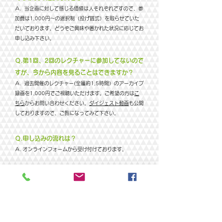
​Ａ. 当企画に対して感じる価値は人それぞれですので、参
加費は1,000円～の選択制（投げ銭式）を取らせていた
だいております。どうぞご興味や置かれた状況に応じてお
申し込み下さい。
​Ｑ.第1回、2回のレクチャーに参加してないので
すが、今から内容を見ることはできますか？
​Ａ. 過去開催のレクチャー(全編約1,5時間）のアーカイブ
録画を1,000円でご視聴いただけます。ご希望の方は
こ
ちら
からお問い合わせください。
ダイジェスト動画
も
公開
しておりますので、ご覧になってみて下さい。
​Ｑ.申し込みの流れは？
​Ａ. オンラインフォームから受け付けております。
『軽井沢の歩き方・歴史編』参加者の声