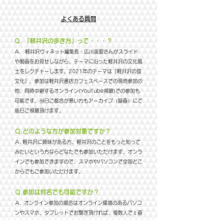
​よくある質問
​Ｑ. 『軽井沢の歩き方』って・・・？
A. 軽井沢ヴィネット編集長・広川美愛さんがスライド
や動画をお見せしながら、テーマに沿った軽井沢の文化風
土をレクチャーします。2021年のテーマは『軽井沢の食
文化』。参加は軽井沢書店カフェスペースでの現地参加の
他、同時中継するオンライン(YouTube視聴)での参加も
可能です。当日ご都合が悪い方もアーカイブ（録画）にて
後日ご視聴頂けます。
​Ｑ.どのような方が参加対象ですか？
​Ａ. 軽井沢に興味がある方、軽井沢のことをもっと知って
みたいという方ならどなたでも参加いただけます。オンラ
インでも参加できますので、スマホやパソコンで全国どこ
からでもご参加いただけます。
​Ｑ.参加は何名でも可能ですか？
​Ａ. オンライン参加の場合はオンライン環境のあるパソコ
ンやスマホ、タブレットでお繋ぎ頂ければ、複数人で１画