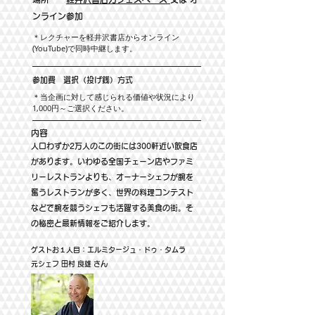
ンライン参加
​＊レクチャーを軽井沢書店からオンライン
(YouTube)で同時中継します。
参加費 選択（投げ銭）方式
​＊当企画に対して感じられる価値や状況により
1,000円～
ご選択ください。
内容
人口わずか2万人のこの街には300軒近い飲食店
があります。いわゆる全国チェーン店やファミ
リーレストランよりも、オーナーシェフが腕を
奮うレストランが多く、世界の料理コンテスト
などで腕を競うシェフも活躍する美食の街。そ
の秘密と最新情報をご紹介します。
ゲストお１人目：エルミタージュ・ドゥ・タムラ
元シェフ 田村 良雄 さん