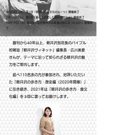
4月20日（火） 第1回『軽井沢の食文化のルーツ』
開催終了
7月13日（火） 第2回『著名人が愛した軽井沢グルメ』開催終了
10月19日（火）第3回『なぜ軽井沢は美食の街になったのか』開催終
了
創刊から40年以上、軽井沢別荘族のバイブル
的雑誌『軽井沢ヴィネット』編集長・広川美愛
さんが、テーマに沿って知られざる軽井沢の魅
力をご案内します。
延べ110名余の方が参加され、好評いただい
た『軽井沢の歩き方・歴史編（2020年開催）』
に引き続き、2021年は『軽井沢の歩き方・食文
化編』を３回に渡ってお届けします。