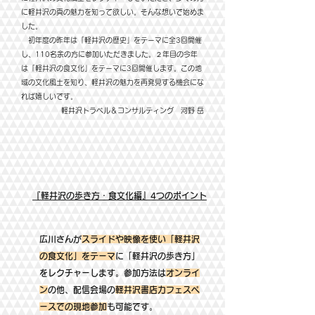
に軽井沢の真の魅力を知って欲しい。そんな想いで始めま
した。
初年度の昨年は「軽井沢の歴史」をテーマに全3回開催
し、110名余の方に参加いただきました。２年目の今年
は「軽井沢の食文化」をテーマに3回開催します。
この
地
域の文化風土を知り、軽井沢の魅力を再発見する機会にな
れば嬉しいです。
​軽井沢トラベル＆コンサルティング 河野 岳
​『軽井沢の歩き方・食文化編』4つのポイント
広川さんが
スライドや映像を使い「軽井沢
の食文化」をテーマ
に「軽井沢の歩き方」
をレクチャーします。参加方法は
オンライ
ン
の他、配信会場の
軽井沢書店カフェスペ
ースでの現地参加
も可能です。