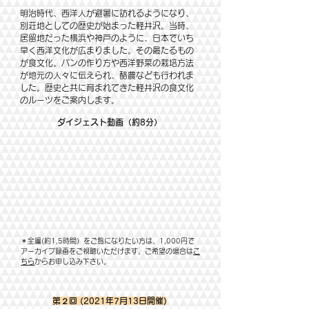
明治時代、西洋人が避暑に訪れるようになり、
別荘地としての歴史が始まった軽井沢。当時、
居留地だった横浜や神戸のように、日本でいち
早く西洋文化が広まりました。その最たるもの
が食文化。パンの作り方や西洋野菜の栽培方法
が地元の人々に伝えられ、酪農なども行われま
した。歴史と共に育まれてきた軽井沢の食文化
のルーツをご案内します。
​ダイジェスト動画（約8分）
＊全編(約1,5時間）をご覧になりたい方は、1,000円で
アーカイブ録画をご視聴いただけます。
ご希望の場合は
こ
ちら
からお申し込み下さい。
第２回 (2021年7月13日開催)