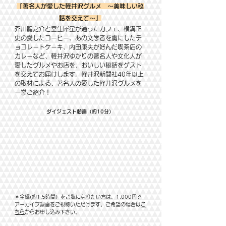
『著名人が愛した軽井沢グルメ ～美味しい秘
話を交えて～』​
芥川龍之介と室生犀星が通ったカフェ、横溝正
史の愛したコーヒー、あの文学者を虜にしたチ
ョコレートケーキ、内田康夫が好んだ喫茶店の
カレーなど、軽井沢ゆかりの著名人や文化人が
愛したグルメやお店を、おいしい秘話をゲスト
を交えてお届けします。軽井沢新聞社40年以上
の取材による、著名人の愛した軽井沢グルメを
一挙ご紹介！
​ダイジェスト動画（約10分）
＊全編(約1,5時間）をご覧になりたい方は、1,000円で
アーカイブ録画をご視聴いただけます。ご希望の場合は
こ
ちら
からお申し込み下さい。