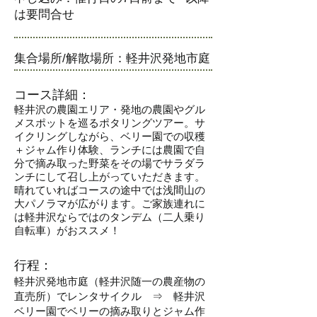
は要問合せ
​集合場所/解散場所：軽井沢発地市庭
コース詳細：
軽井沢の農園エリア・発地の農園やグル
メスポットを巡るポタリングツアー。サ
イクリングしながら、ベリー園での収穫
＋ジャム作り体験、ランチには農園で自
分で摘み取った野菜をその場でサラダラ
ンチにして召し上がっていただきます。
晴れていればコースの途中では浅間山の
大パノラマが広がります。ご家族連れに
は軽井沢ならではのタンデム
​（二人乗り
自転車）がおススメ！
行程：
軽井沢発地市庭（軽井沢随一の農産物の
直売所）でレンタサイクル ⇒ 軽井沢
ベリー園でベリーの摘み取りとジャム作