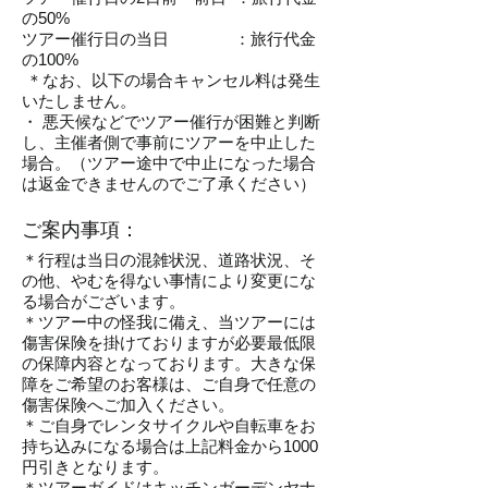
の50%
ツアー催行日の当日 ：旅行代金
の100%
＊なお、以下の場合キャンセル料は発生
いたしません。
・ 悪天候などでツアー催行が困難と判断
し、主催者側で事前にツアーを中止した
場合。（ツアー途中で中止になった場合
は返金できませんのでご了承ください）
​ご案内事項：
＊行程は当日の混雑状況、道路状況、そ
の他、やむを得ない
事情により変更にな
る場合がございます。
＊ツアー中の怪我に備え、当ツアーには
傷害保険を掛けておりますが必要最低限
の保障内容となっております。大きな保
障をご希望のお客様は、ご自身で任意の
傷害保険へご加入ください。
＊ご自身でレンタサイクルや自転車をお
持ち込みになる場合は上記料金から1000
円引きとなります。
＊ツアーガイドはキッチンガーデンヤナ