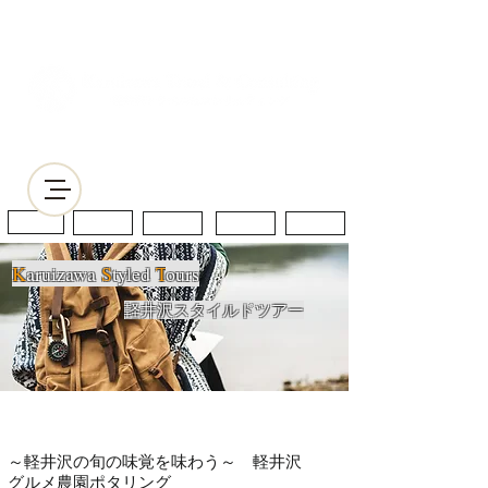
Home
Services
About
Contact
Blog
K
aruizawa
S
tyled
T
ours
軽井沢スタイルドツアー
​サイクリングツアー
～軽井沢の旬の味覚を味わう～ 軽井沢
グルメ農園ポタリング