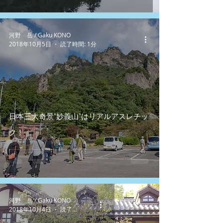
河野 岳 / Gaku KONO
2018年10月5日
読了時間: 1分
日本三大奇景”妙義山”はリアルアスレチッ
ク！
河野 岳 / Gaku KONO
2018年10月4日
読了時間: 1分