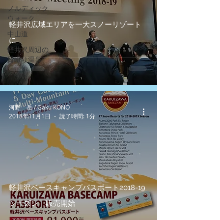
ノルディック
ウォーク
軽井沢広域エリアを一大スノーリゾート
中山道
に
軽井沢周辺の
日帰り温泉
河野 岳 / Gaku KONO
2018年11月1日
読了時間: 1分
軽井沢ベースキャンプパスポート2018-19
シーズン 販売開始