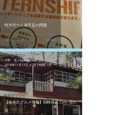
めスポット
ツアーレポー
ト
軽井沢の人材不足の問題
イベントレポ
ート
ツアー情報
軽井沢グルメ
軽井沢周辺グ
河野 岳 / Gaku KONO
ルメ
2018年11月12日
読了時間: 1分
インフォメー
ション
お花見（桜）
スポット
軽井沢リゾー
トテレワーク
【軽井沢グルメ情報】旧軽井沢 Cafe 涼の
マーケット考
音
察