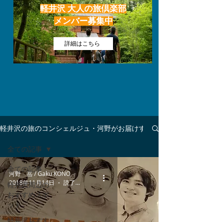
​軽井沢 大人の旅倶楽部
​メンバー募集中
詳細はこちら
軽井沢の旅のコンシェルジュ・河野がお届けする軽井沢ブログ
全ての記事
全ての記事
河野 岳 / Gaku KONO
2018年11月14日
読了時間: 1分
軽井沢周辺の
おすすめスポ
ット
軽井沢おすす