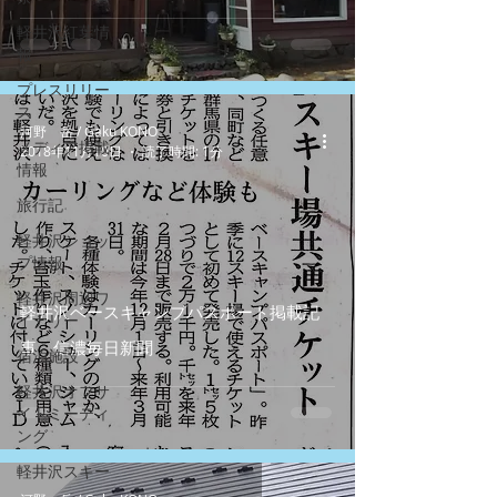
軽井沢紅葉情
報
プレスリリー
ス
河野 岳 / Gaku KONO
メディア掲載
2018年11月10日
読了時間: 1分
情報
旅行記
軽井沢ショッ
プ情報
軽井沢周辺ワ
軽井沢ベースキャンプパスポート掲載記
イナリー
事 信濃毎日新聞
宿泊施設
軽井沢オフサ
イトミーティ
ング
軽井沢スキー