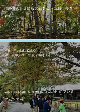
【軽井沢紅葉情報2018】10月24日 長倉
神社
河野 岳 / Gaku KONO
2018年10月21日
読了時間: 1分
Japan's premium wine "SOLARIS" プレミ
アムツアー