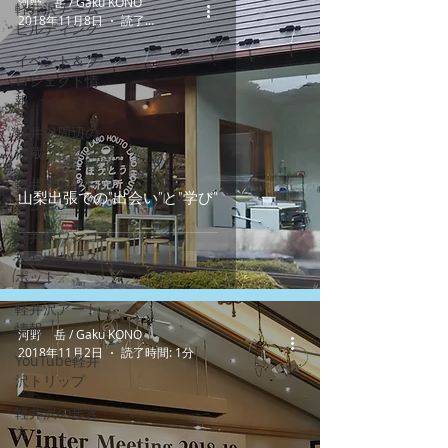
河野 岳 / Gaku KONO
軽井沢チーム
2018年11月8日
読了時間: 2分
ビルディング
イベント＆プ
ロジェクト情
報
軽井沢周辺の
酒蔵
軽井沢スノー
山梨出張での”出会い”と”学び”
シュー
軽井沢ワンコ
とお出かけス
ポット
軽井沢アート
情報
河野 岳 / Gaku KONO
2018年11月2日
読了時間: 1分
YouTube軽井
沢トリップ
軽井沢の歩き
方