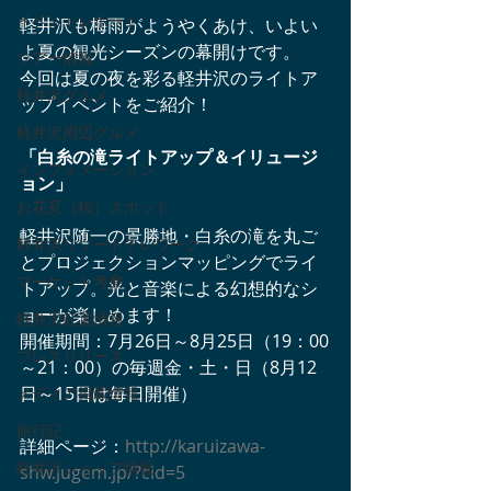
イベントレポート
軽井沢も梅雨がようやくあけ、いよい
よ夏の観光シーズンの幕開けです。
ツアー情報
今回は夏の夜を彩る軽井沢のライトア
軽井沢グルメ
ップイベントをご紹介！
軽井沢周辺グルメ
「白糸の滝ライトアップ＆イリュージ
インフォメーション
ョン」
お花見（桜）スポット
軽井沢随一の景勝地・白糸の滝を丸ご
軽井沢リゾートテレワーク
とプロジェクションマッピングでライ
マーケット考察
トアップ。光と音楽による幻想的なシ
ョーが楽しめます！
軽井沢紅葉情報
開催期間：7月26日～8月25日（19：00
プレスリリース
～21：00）の毎週金・土・日（8月12
日～15日は毎日開催）
メディア掲載情報
旅行記
詳細ページ：
http://karuizawa-
軽井沢ショップ情報
shw.jugem.jp/?cid=5