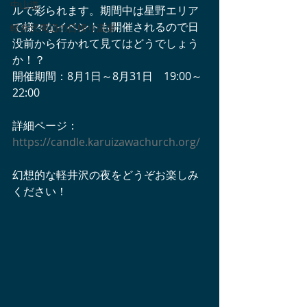
中山道
ルで彩られます。期間中は星野エリア
で様々なイベントも開催されるので日
軽井沢周辺の日帰り温泉
没前から行かれて見てはどうでしょう
か！？
開催期間：8月1日～8月31日　19:00～
22:00
詳細ページ：
https://candle.karuizawachurch.org/
幻想的な軽井沢の夜をどうぞお楽しみ
ください！