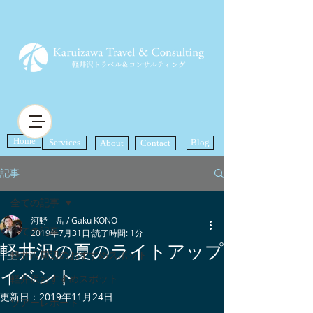
Home
Services
Blog
About
Contact
記事
全ての記事
河野 岳 / Gaku KONO
全ての記事
2019年7月31日
読了時間: 1分
軽井沢の夏のライトアップ
軽井沢周辺のおすすめスポット
イベント
軽井沢おすすめスポット
更新日：
2019年11月24日
ツアーレポート