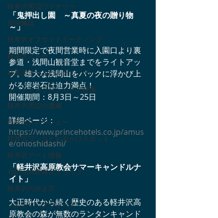
軽井沢周辺ワイナリー
「鬼押出し園　～真夏の夜の贈り物
宿泊施設
～」
軽井沢オフサイトミーティング
期間限定で夜間営業時に入園口より裏
軽井沢スキー
参道・浅間山観音堂までをライトアッ
軽井沢チームビルディング
プ。雄大な浅間山をバックに浮かび上
がる溶岩石は迫力満点！
イベント＆プロジェクト情報
開催期間：8月3日～25日
軽井沢周辺の酒蔵
詳細ページ：
軽井沢スノーシュー
https://www.princehotels.co.jp/amus
軽井沢ワンコとお出かけスポット
e/onioshidashi/
軽井沢アート情報
「軽井沢高原教会サマーキャンドルナ
YouTube軽井沢トリップ
イト」
軽井沢の歩き方
大正時代から続く歴史のある軽井沢高
ノルディックウォーク
原教会の森が無数のランタンキャンド