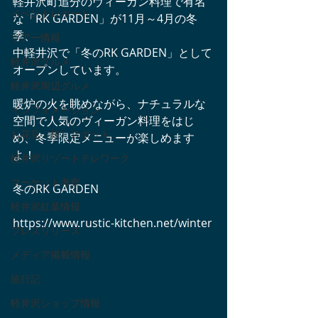
軽井沢町追分のヴィーガン料理で有名
イベントレポート
な「RK GARDEN」が11月～4月の冬
季、
ツアー情報
中軽井沢で「冬のRK GARDEN」として
軽井沢グルメ
オープンしています。
軽井沢周辺グルメ
暖炉の火を眺めながら、ナチュラルな
インフォメーション
空間で人気のヴィーガン料理をはじ
お花見（桜）スポット
め、冬季限定メニューが楽しめます
よ！
軽井沢リゾートテレワーク
マーケット考察
冬のRK GARDEN
軽井沢紅葉情報
https://www.rustic-kitchen.net/winter
プレスリリース
メディア掲載情報
旅行記
軽井沢ショップ情報