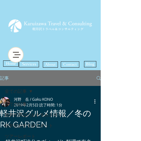
Home
Services
Blog
About
Contact
記事
全ての記事
河野 岳 / Gaku KONO
全ての記事
2019年2月5日
読了時間: 1分
軽井沢グルメ情報／冬の
軽井沢周辺のおすすめスポット
RK GARDEN
軽井沢おすすめスポット
ツアーレポート