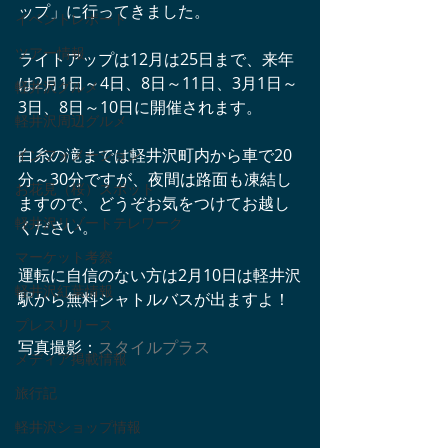
ップ」に行ってきました。
イベントレポート
ツアー情報
ライトアップは12月は25日まで、来年
は2月1日～4日、8日～11日、3月1日～
軽井沢グルメ
3日、8日～10日に開催されます。
軽井沢周辺グルメ
白糸の滝までは軽井沢町内から車で20
インフォメーション
分～30分ですが、夜間は路面も凍結し
お花見（桜）スポット
ますので、どうぞお気をつけてお越し
軽井沢リゾートテレワーク
ください。
マーケット考察
運転に自信のない方は2月10日は軽井沢
軽井沢紅葉情報
駅から無料シャトルバスが出ますよ！
プレスリリース
写真撮影：
スタイルプラス
メディア掲載情報
旅行記
軽井沢ショップ情報