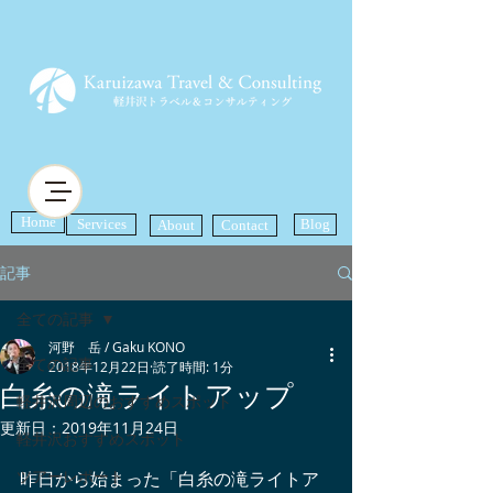
Home
Services
Blog
About
Contact
記事
全ての記事
河野 岳 / Gaku KONO
全ての記事
2018年12月22日
読了時間: 1分
白糸の滝ライトアップ
軽井沢周辺のおすすめスポット
更新日：
2019年11月24日
軽井沢おすすめスポット
ツアーレポート
昨日から始まった「白糸の滝ライトア