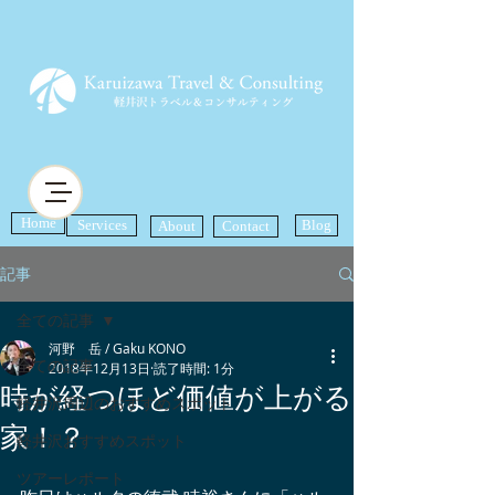
Home
Services
Blog
About
Contact
記事
全ての記事
河野 岳 / Gaku KONO
全ての記事
2018年12月13日
読了時間: 1分
時が経つほど価値が上がる
軽井沢周辺のおすすめスポット
家！？
軽井沢おすすめスポット
ツアーレポート