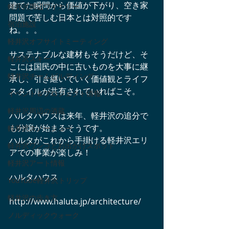
建てた瞬間から価値が下がり、空き家
軽井沢周辺ワイナリー
問題で苦しむ日本とは対照的です
宿泊施設
ね。。。
軽井沢オフサイトミーティング
サステナブルな建材もそうだけど、そ
軽井沢スキー
こには国民の中に古いものを大事に継
軽井沢チームビルディング
承し、引き継いでいく価値観とライフ
スタイルが共有されていればこそ。
イベント＆プロジェクト情報
軽井沢周辺の酒蔵
ハルタハウスは来年、軽井沢の追分で
も分譲が始まるそうです。
軽井沢スノーシュー
ハルタがこれから手掛ける軽井沢エリ
軽井沢ワンコとお出かけスポット
アでの事業が楽しみ！
軽井沢アート情報
ハルタハウス
YouTube軽井沢トリップ
軽井沢の歩き方
http://www.haluta.jp/architecture/　
ノルディックウォーク