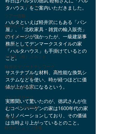
昨日はハルタの徳武 睦裕さんに「ハル
イベントレポート
タハウス」をご案内いただきました。
ツアー情報
ハルタといえば軽井沢にもある「パン
軽井沢グルメ
屋」、「北欧家具・雑貨の輸入販売」
軽井沢周辺グルメ
のイメージが強かったが、一級建築事
務所としてデンマークスタイルの家
インフォメーション
「ハルタハウス」も手掛けているとの
お花見（桜）スポット
こと。
軽井沢リゾートテレワーク
サステナブルな材料、高性能な換気シ
マーケット考察
ステムなどを使い、時が経つほどに価
値が上がる家になるという。
軽井沢紅葉情報
プレスリリース
実際聞いて驚いたのが、徳武さんが住
メディア掲載情報
むコペンハーゲンの家は1600年代の家
をリノベーションしており、その価値
旅行記
は当時より上がっているとのこと。
軽井沢ショップ情報