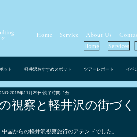
Home
Service
About Us
Conta
Home
Services
ポット
軽井沢おすすめスポット
ツアーレポート
イベ
ONO
2018年11月29日
読了時間: 1分
軽井沢周辺グルメ
インフォメーション
お花見（桜）スポ
の視察と軽井沢の街づく
ーケット考察
軽井沢紅葉情報
プレスリリース
メディ
、中国からの軽井沢視察旅行のアテンドでした。