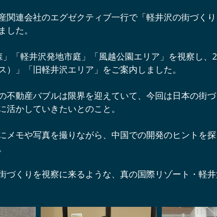
辺ワイナリー
宿泊施設
軽井沢オフサイトミーティング
産関連会社のエグゼクティブ一行で「軽井沢の街づくり
ました。
ベント＆プロジェクト情報
軽井沢周辺の酒蔵
軽井沢スノー
森」「軽井沢発地市庭」「風越公園エリア」を視察し、
ス）」「旧軽井沢エリア」をご案内しました。
軽井沢アート情報
YouTube軽井沢トリップ
軽井沢の歩
の不動産バブルは限界を迎えていて、今回は日本の街づ
に活かしていきたいとのこと。
にメモや写真を撮りながら、中国での開発のヒントを探
。
街づくりを視察に来るような、真の国際リゾート・軽井