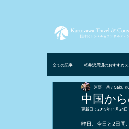
全ての記事
軽井沢周辺のおすすめス
河野 岳 / Gaku K
ツアー情報
軽井沢グルメ
中国から
更新日：
2019年11月24日
軽井沢リゾートテレワーク
マ
昨日、今日と2日間