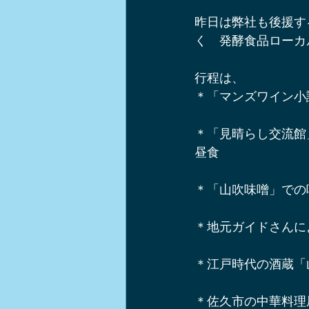
軽井沢ショップ情報
軽井沢周
昨日は弊社も後援す
く　発酵食品ローカ
軽井沢チームビルディング
イ
行程は、
＊「マンズワイン小
軽井沢ワンコとお出かけスポット
＊「見晴らし交流館
昼食
ノルディックウォーク
中山道
＊「山吹味噌」での
＊地元ガイドさんに
＊江戸時代の酒蔵「
＊佐久市の中華料理