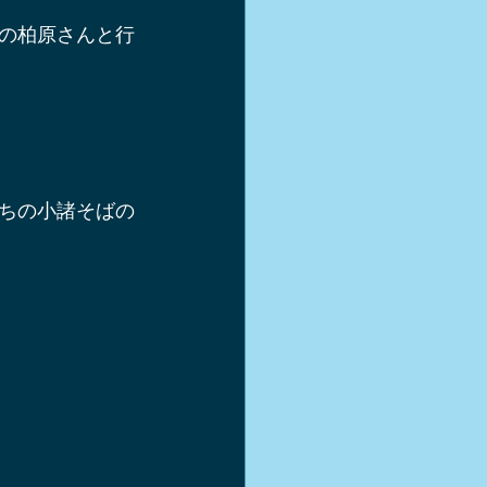
軽井沢スキー
の柏原さんと行
シュー
き方
ちの小諸そばの