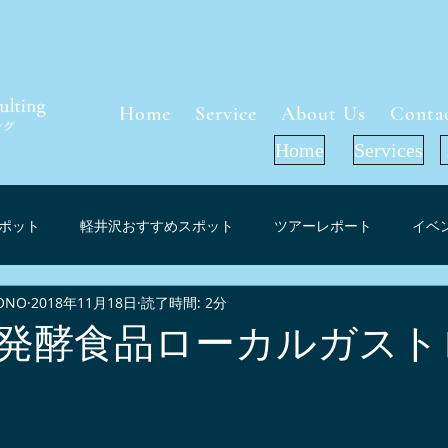
Home
Service
About Us
Conta
Home
Services
ポット
軽井沢おすすめスポット
ツアーレポート
イベ
ONO
2018年11月18日
読了時間: 2分
軽井沢周辺グルメ
インフォメーション
お花見（桜）スポ
発酵食品ローカルガスト
ーケット考察
軽井沢紅葉情報
プレスリリース
メディ