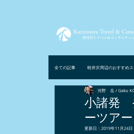
全ての記事
軽井沢周辺のおすすめス
河野 岳 / Gaku K
ツアー情報
軽井沢グルメ
小諸発 
ーツアー
軽井沢リゾートテレワーク
マ
更新日：
2019年11月24日