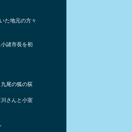
いた地元の方々
泉小諸市長を初
 九尾の狐の荻
石川さんと小室
。