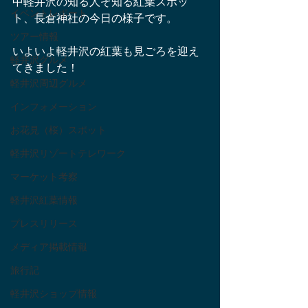
中軽井沢の知る人ぞ知る紅葉スポッ
イベントレポート
ト、長倉神社の今日の様子です。
ツアー情報
いよいよ軽井沢の紅葉も見ごろを迎え
軽井沢グルメ
てきました！
軽井沢周辺グルメ
インフォメーション
お花見（桜）スポット
軽井沢リゾートテレワーク
マーケット考察
軽井沢紅葉情報
プレスリリース
メディア掲載情報
旅行記
軽井沢ショップ情報