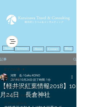
Home
Services
Blog
About
Contact
記事
全ての記事
河野 岳 / Gaku KONO
全ての記事
2018年10月24日
読了時間: 1分
【軽井沢紅葉情報2018】10
軽井沢周辺のおすすめスポット
月24日 長倉神社
軽井沢おすすめスポット
ツアーレポート