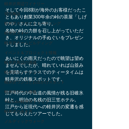
軽井沢周辺ワイナリー
そして今回8割が海外のお客様だったこ
宿泊施設
ともあり創業300年余の峠の茶屋「しげ
軽井沢オフサイトミーティング
のや」さんに立ち寄り。
名物の峠の力餅を召し上がっていただ
軽井沢スキー
き、オリジナルの手ぬぐいをプレゼン
軽井沢チームビルディング
トしました。
イベント＆プロジェクト情報
あいにくの雨天だったので眺望は望め
軽井沢周辺の酒蔵
ませんでしたが、晴れていれば山並み
を見晴らすテラスでのティータイムは
軽井沢スノーシュー
軽井沢の鉄板スポットです。
軽井沢ワンコとお出かけスポット
軽井沢アート情報
江戸時代の中山道の風情が残る旧碓氷
峠と、明治の名残の旧三笠ホテル。
YouTube軽井沢トリップ
江戸から近現代への軽井沢の変遷を感
軽井沢の歩き方
じてもらえたツアーでした。　
ノルディックウォーク