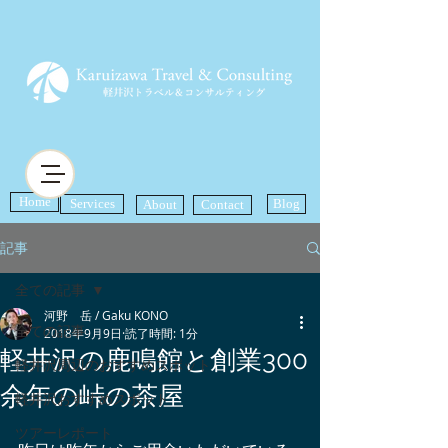
Home
Services
Blog
About
Contact
記事
全ての記事
河野 岳 / Gaku KONO
全ての記事
2018年9月9日
読了時間: 1分
軽井沢の鹿鳴館と創業300
軽井沢周辺のおすすめスポット
余年の峠の茶屋
軽井沢おすすめスポット
ツアーレポート