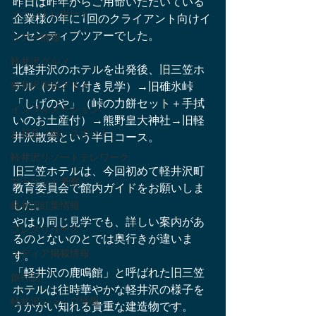
昨日は昨年からご用命いただいている
イベントレポート
企業様の年に1回のクライアント向けイ
ンセンティブツアーでした。
ツアー情報
軽井沢グルメ
北軽井沢のホテルを出発後、旧三笠ホ
軽井沢周辺グルメ
テル（ガイド付き見学）→旧碓氷峠
「しげのや」（峠の力餅セット＋手拭
インフォメーション
いのお土産付）→熊野皇大神社→旧軽
お花見（桜）スポット
井沢散策という半日コース。
軽井沢リゾートテレワーク
旧三笠ホテルは、今回初めて軽井沢町
マーケット考察
教育委員会で館内ガイドをお願いしま
した。
軽井沢紅葉情報
やはり同じ見学でも、詳しい案内があ
プレスリリース
るのとないのとでは奥行きが違いま
メディア掲載情報
す。
「軽井沢の鹿鳴館」と呼ばれた旧三笠
旅行記
ホテルは往時華やかな軽井沢の様子を
軽井沢ショップ情報
うかがい知れる貴重な建造物です。