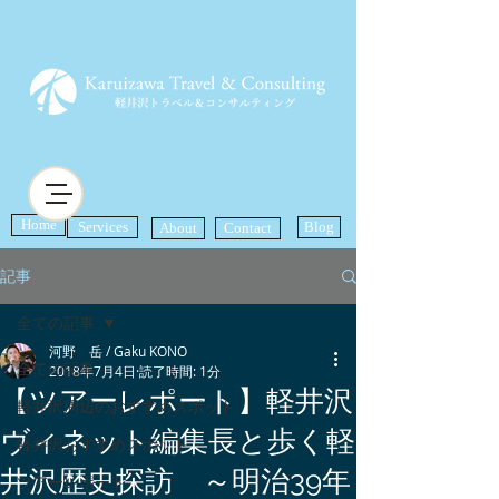
Home
Services
Blog
About
Contact
記事
全ての記事
河野 岳 / Gaku KONO
全ての記事
2018年7月4日
読了時間: 1分
【ツアーレポート】軽井沢
軽井沢周辺のおすすめスポット
ヴィネット編集長と歩く軽
軽井沢おすすめスポット
井沢歴史探訪 ～明治39年
ツアーレポート