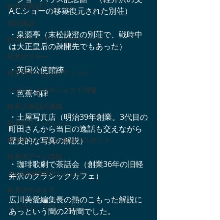
軽井沢周辺ワイナリー
A.C.ショーの移築復元された別荘）
宿泊施設
・泉源亭（末松謙澄の別荘で、戦時中
軽井沢オフサイトミーティング
は大正皇后の疎開先でもあった）
軽井沢スキー
・英国公使館跡　
軽井沢チームビルディング
イベント＆プロジェクト情報
・芭蕉句碑　
軽井沢周辺の酒蔵
・土屋写真店（明治39年創業。3代目の
軽井沢スノーシュー
町田さんから当日の逸話も交えながら
軽井沢ワンコとお出かけスポット
歴史的な写真の解説）
軽井沢アート情報
・珈琲歌劇で茶話会（創業36年の旧軽
YouTube軽井沢トリップ
井沢のクラシックカフェ）
軽井沢の歩き方
広川美愛編集長の熱のこもった解説に
ノルディックウォーク
あっという間の2時間でした。