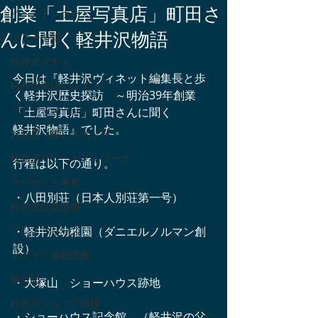
創業「土屋写真店」町田さ
イベントレポート
んに聞く軽井沢物語
ツアー情報
軽井沢グルメ
今日は『軽井沢ヴィネット編集長と歩
軽井沢周辺グルメ
く軽井沢歴史探訪　～明治39年創業
インフォメーション
「土屋写真店」町田さんに聞く
軽井沢物語』でした。
お花見（桜）スポット
軽井沢リゾートテレワーク
行程は以下の通り。
マーケット考察
・八田別荘（日本人別荘第一号）
軽井沢紅葉情報
プレスリリース
・軽井沢幼稚園（ダニエルノルマン創
設）
メディア掲載情報
旅行記
・大塚山　ショーハウス跡地
軽井沢ショップ情報
・ショーハウス記念館　（軽井沢の父 