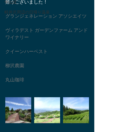
難うございました！
中山道
軽井沢周辺の日帰り温泉
グランジェネレーション アソシエイツ
ヴィラデスト ガーデンファーム アンド 
ワイナリー
クイーンハーベスト
柳沢農園
丸山珈琲