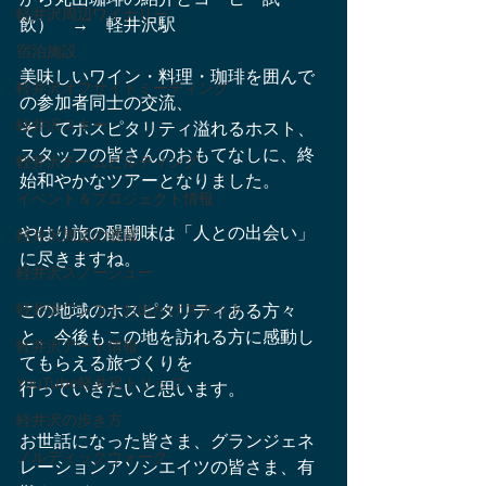
軽井沢周辺ワイナリー
飲）　→　軽井沢駅
宿泊施設
美味しいワイン・料理・珈琲を囲んで
軽井沢オフサイトミーティング
の参加者同士の交流、
軽井沢スキー
そしてホスピタリティ溢れるホスト、
スタッフの皆さんのおもてなしに、終
軽井沢チームビルディング
始和やかなツアーとなりました。
イベント＆プロジェクト情報
やはり旅の醍醐味は「人との出会い」
軽井沢周辺の酒蔵
に尽きますね。
軽井沢スノーシュー
軽井沢ワンコとお出かけスポット
この地域のホスピタリティある方々
と、今後もこの地を訪れる方に感動し
軽井沢アート情報
てもらえる旅づくりを
YouTube軽井沢トリップ
行っていきたいと思います。
軽井沢の歩き方
お世話になった皆さま、グランジェネ
ノルディックウォーク
レーションアソシエイツの皆さま、有