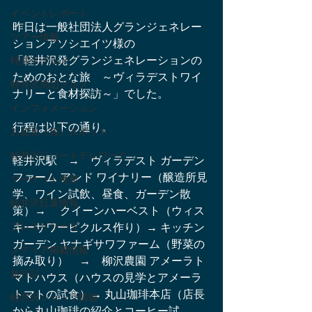
イベントレポート
昨日は一般社団法人グランジェネレー
ツアー情報
ションアソシエイツ様の
「軽井沢発グランジェネレーションの
軽井沢グルメ
ためのおとな旅　～ヴィラデストワイ
軽井沢周辺グルメ
ナリーと食材探訪～」でした。
インフォメーション
行程は以下の通り。
お花見（桜）スポット
軽井沢リゾートテレワーク
軽井沢駅　→　ヴィラデスト ガーデン
ファーム アンド ワイナリー（醸造所見
マーケット考察
学、ワイン試飲、昼食、ガーデン散
軽井沢紅葉情報
策）→　 クイーンハーベスト（ウィス
プレスリリース
キーサワーピクルス作り）→ キッチン
ガーデン ヤナギサワファーム（野菜の
メディア掲載情報
摘み取り）　→　柳沢農園 アメーラト
旅行記
マトハウス（ハウスの見学とアメーラ
トマトの試食）→ 丸山珈琲本店（店長
軽井沢ショップ情報
から丸山珈琲の紹介とコーヒー試