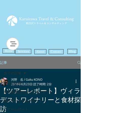
Home
Services
Blog
About
Contact
記事
全ての記事
河野 岳 / Gaku KONO
全ての記事
2018年6月23日
読了時間: 2分
【ツアーレポート】ヴィラ
軽井沢周辺のおすすめスポット
デストワイナリーと食材探
軽井沢おすすめスポット
訪
ツアーレポート