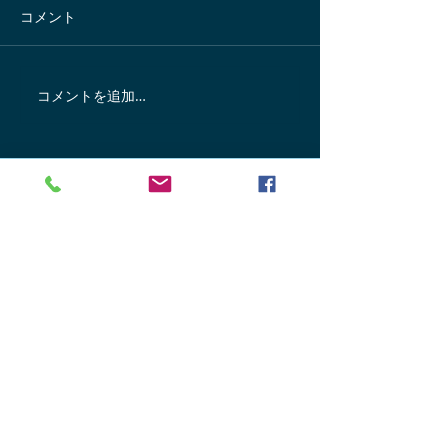
コメント
コメントを追加…
軽井沢のワインｘガスト
海鮮丼と天然温
ロノミー
連峰
Contact
About
お問い合わせ
運営会社
旅行会社の皆さま
プライバシーポリシー
サイトポリシー
法人・学校・団体の皆さま
宿泊施設・観光施設の皆さま
軽井沢のツアーや体験アクティビティ
軽井沢ウェルネストリップ