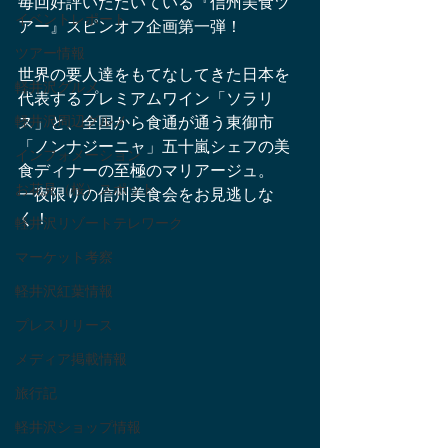
毎回好評いただいている『信州美食ツ
イベントレポート
アー』スピンオフ企画第一弾！
ツアー情報
世界の要人達をもてなしてきた日本を
軽井沢グルメ
代表するプレミアムワイン「ソラリ
軽井沢周辺グルメ
ス」と、全国から食通が通う東御市
「ノンナジーニャ」五十嵐シェフの美
インフォメーション
食ディナーの至極のマリアージュ。
お花見（桜）スポット
一夜限りの信州美食会をお見逃しな
く！
軽井沢リゾートテレワーク
マーケット考察
軽井沢紅葉情報
プレスリリース
メディア掲載情報
旅行記
軽井沢ショップ情報