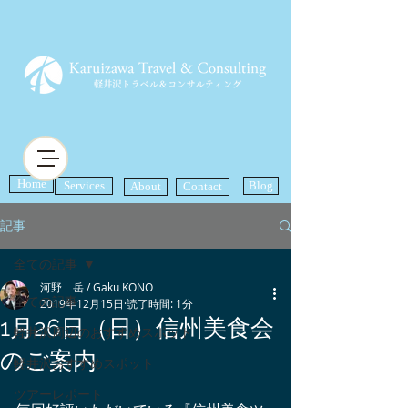
Home
Services
Blog
About
Contact
記事
全ての記事
河野 岳 / Gaku KONO
全ての記事
2019年12月15日
読了時間: 1分
1月26日（日）信州美食会
軽井沢周辺のおすすめスポット
のご案内
軽井沢おすすめスポット
ツアーレポート