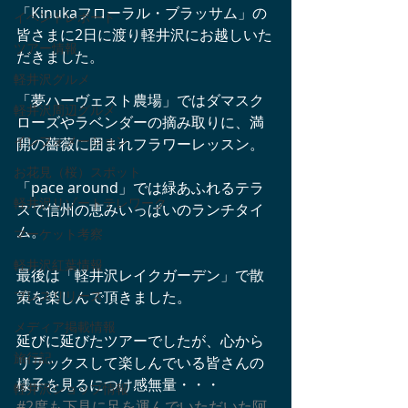
「Kinukaフローラル・ブラッサム」の
イベントレポート
皆さまに2日に渡り軽井沢にお越しいた
ツアー情報
だきました。
軽井沢グルメ
「夢ハーヴェスト農場」ではダマスク
軽井沢周辺グルメ
ローズやラベンダーの摘み取りに、満
インフォメーション
開の薔薇に囲まれフラワーレッスン。
お花見（桜）スポット
「pace around」では緑あふれるテラ
軽井沢リゾートテレワーク
スで信州の恵みいっぱいのランチタイ
ム。
マーケット考察
軽井沢紅葉情報
最後は「軽井沢レイクガーデン」で散
プレスリリース
策を楽しんで頂きました。
メディア掲載情報
延びに延びたツアーでしたが、心から
旅行記
リラックスして楽しんでいる皆さんの
様子を見るにつけ感無量・・・
軽井沢ショップ情報
#2度も下見に足を運んでいただいた阿