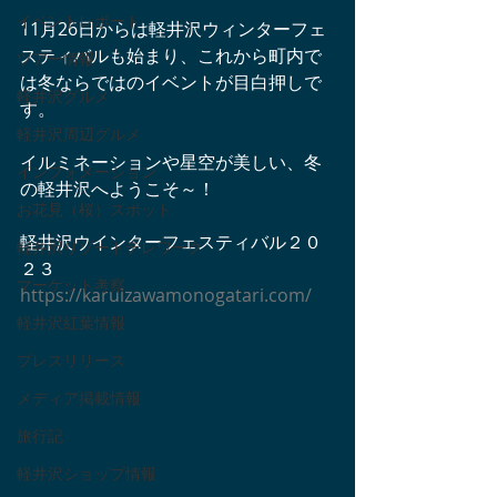
イベントレポート
11月26日からは軽井沢ウィンターフェ
スティバルも始まり、これから町内で
ツアー情報
は冬ならではのイベントが目白押しで
軽井沢グルメ
す。
軽井沢周辺グルメ
イルミネーションや星空が美しい、冬
インフォメーション
の軽井沢へようこそ～！
お花見（桜）スポット
軽井沢ウインターフェスティバル２０
軽井沢リゾートテレワーク
２３
マーケット考察
https://karuizawamonogatari.com/
軽井沢紅葉情報
プレスリリース
メディア掲載情報
旅行記
軽井沢ショップ情報