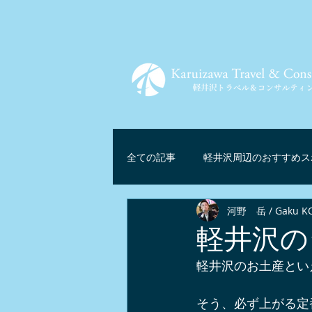
全ての記事
軽井沢周辺のおすすめス
河野 岳 / Gaku K
ツアー情報
軽井沢グルメ
軽井沢の
軽井沢のお土産とい
軽井沢リゾートテレワーク
マ
そう、必ず上がる定