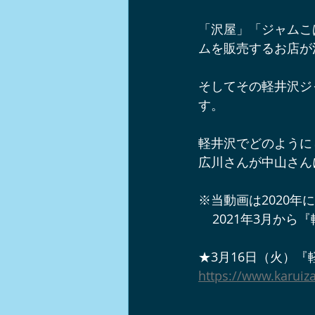
軽井沢ショップ情報
軽井沢周
「沢屋」「ジャムこ
ムを販売するお店が
軽井沢チームビルディング
イ
そしてその軽井沢ジ
す。
軽井沢ワンコとお出かけスポット
軽井沢でどのように
広川さんが中山さん
ノルディックウォーク
中山道
※当動画は2020
    2021年
★3月16日（火）
https://www.karuiz