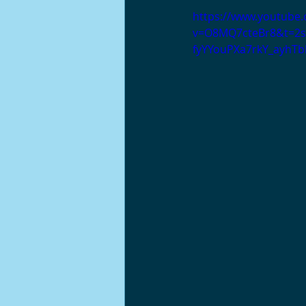
https://www.youtube
v=O8MQ7cteBr8&t=2s
fyYYouPXa7rkY_ayhTb