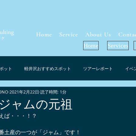
Home
Service
About Us
Conta
Home
Services
ポット
軽井沢おすすめスポット
ツアーレポート
イベ
ONO
2021年2月22日
読了時間: 1分
軽井沢周辺グルメ
インフォメーション
お花見（桜）スポ
ジャムの元祖
えば・・・！？
ーケット考察
軽井沢紅葉情報
プレスリリース
メディ
番土産の一つが「ジャム」です！