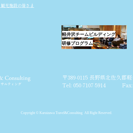
・観光施設の皆さま
軽井沢チームビルディング
研修プログラム
〒389-0115 長野県北佐久郡軽
Tel: 050-7107-5914 Fax: 0
Copyright © Karuizawa Travel&Consulting All Right Reserved.