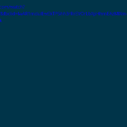
.com/watch?
&fbclid=IwAR1mdulEwEkTP5hh3rRrEYOrLbXpHhmEAzMIXm
k