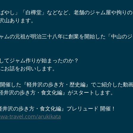
辺ワイナリー
宿泊施設
軽井沢オフサイトミーティング
ばやし」「白樺堂」などなど、老舗のジャム屋や拘りの
沢山あります。
ベント＆プロジェクト情報
軽井沢周辺の酒蔵
軽井沢スノー
ャムの元祖が明治三十八年に創業を開始した「中山のジ
軽井沢アート情報
YouTube軽井沢トリップ
軽井沢の歩
してジャム作りが始まったのか？
にお話をお伺いします。
年に開催した『軽井沢の歩き方・歴史編』でご紹介した動
3月から『軽井沢の歩き方・食文化編』がスタートします。
『軽井沢の歩き方・食文化編』プレリュード 開催！
awa-travel.com/arukikata