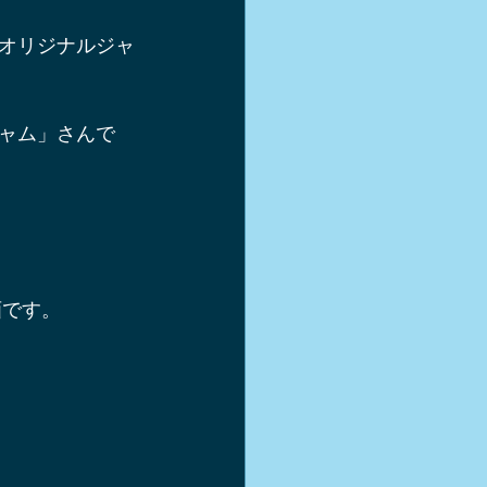
軽井沢スキー
オリジナルジャ
シュー
ャム」さんで
き方
画です。