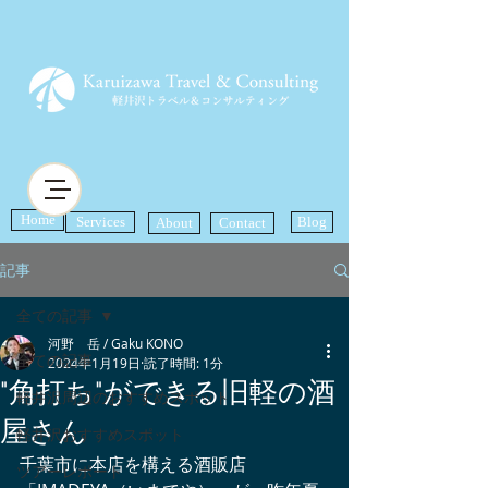
Home
Services
Blog
About
Contact
記事
全ての記事
河野 岳 / Gaku KONO
全ての記事
2024年1月19日
読了時間: 1分
"角打ち"ができる旧軽の酒
軽井沢周辺のおすすめスポット
屋さん
軽井沢おすすめスポット
千葉市に本店を構える酒販店
ツアーレポート