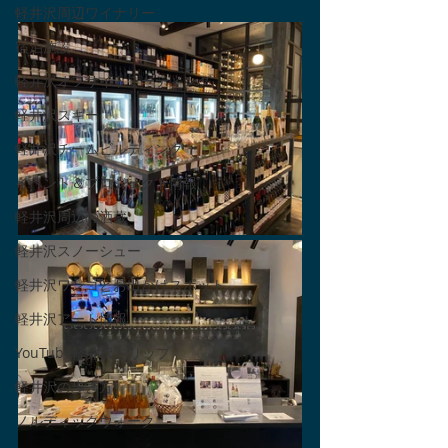
軽井沢周辺ワイナリー
宿泊施設
軽井沢オフサイトミーティング
軽井沢スキー
軽井沢チームビルディング
イベント＆プロジェクト情報
軽井沢周辺の酒蔵
軽井沢スノーシュー
軽井沢ワンコとお出かけスポット
軽井沢アート情報
YouTube軽井沢トリップ
軽井沢の歩き方
ノルディックウォーク