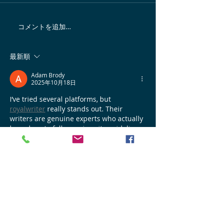
コメントを追加…
スパイシーなロティサリ
軽井沢に貴重な
ーチキン
ク料理屋が！
最新順
Adam Brody
2025年10月18日
I’ve tried several platforms, but 
royalwriter
 really stands out. Their 
writers are genuine experts who actually 
know how to follow university guidelines. 
I ordered a history essay, and it came 
back perfect — well-structured, on time, 
and plagiarism-free. I liked that I could 
message my writer directly to discuss 
details. They’re fast, reliable, and 
affordable. Definitely one of the best 
experiences I’ve had with online writing 
help.