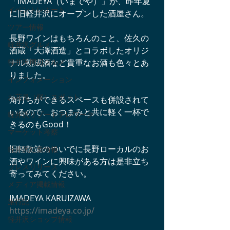
「IMADEYA（いまでや）」が、昨年夏
イベントレポート
に旧軽井沢にオープンした酒屋さん。
ツアー情報
長野ワインはもちろんのこと、佐久の
軽井沢グルメ
酒蔵「大澤酒造」とコラボしたオリジ
軽井沢周辺グルメ
ナル熟成酒など貴重なお酒も色々とあ
りました。
インフォメーション
お花見（桜）スポット
角打ちができるスペースも併設されて
いるので、おつまみと共に軽く一杯で
軽井沢リゾートテレワーク
きるのもGood！
マーケット考察
旧軽散策のついでに長野ローカルのお
軽井沢紅葉情報
酒やワインに興味がある方は是非立ち
プレスリリース
寄ってみてください。
メディア掲載情報
IMADEYA KARUIZAWA
旅行記
https://imadeya.co.jp/
軽井沢ショップ情報