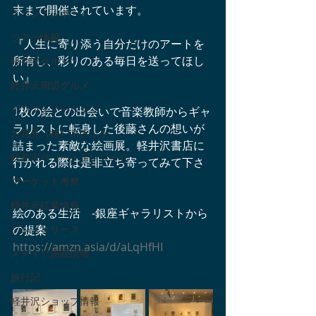
末まで開催されています。
イベントレポート
ツアー情報
『人生に寄り添う自分だけのアートを
所有し、彩りのある毎日を送ってほし
軽井沢グルメ
い』
軽井沢周辺グルメ
インフォメーション
1枚の絵との出会いで音楽教師からギャ
ラリストに転身した後藤さんの想いが
お花見（桜）スポット
詰まった素敵な絵画展。軽井沢書店に
軽井沢リゾートテレワーク
行かれる際は是非立ち寄ってみて下さ
い
マーケット考察
軽井沢紅葉情報
絵のある生活　-銀座ギャラリストから
プレスリリース
の提案　
https://amzn.asia/d/aLqHfHI
メディア掲載情報
旅行記
軽井沢ショップ情報