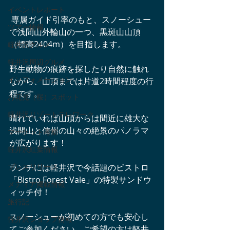
イベントレポート
 専属ガイド引率のもと、スノーシュー
ツアー情報
で浅間山外輪山の一つ、黒斑山山頂
（標高2404m）を目指します。
軽井沢グルメ
軽井沢周辺グルメ
野生動物の痕跡を探したり自然に触れ
インフォメーション
ながら、山頂までは片道2時間程度の行
程です。
お花見（桜）スポット
軽井沢リゾートテレワーク
晴れていれば山頂からは間近に雄大な
浅間山と信州の山々の絶景のパノラマ
マーケット考察
が広がります！
軽井沢紅葉情報
プレスリリース
ランチには軽井沢で今話題のビストロ
「Bistro Forest Vale」の特製サンドウ
メディア掲載情報
ィッチ付！
旅行記
スノーシューが初めての方でも安心し
軽井沢ショップ情報
てご参加ください。ご希望の方は軽井