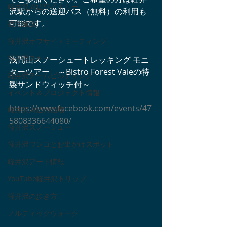
軽井沢周辺ワイナリー
沢駅からの送迎バス（無料）の利用も
可能です。 
宿泊施設
軽井沢オフサイトミーティング
軽井沢スキー
浅間山スノーシュートレッキング モニ
ターツアー　～Bistro Forest Valeの特
軽井沢チームビルディング
製サンドウィッチ付～
イベント＆プロジェクト情報
https://www.facebook.com/events/47
軽井沢周辺の酒蔵
5808336644080/
軽井沢スノーシュー
軽井沢ワンコとお出かけスポット
軽井沢アート情報
YouTube軽井沢トリップ
軽井沢の歩き方
ノルディックウォーク