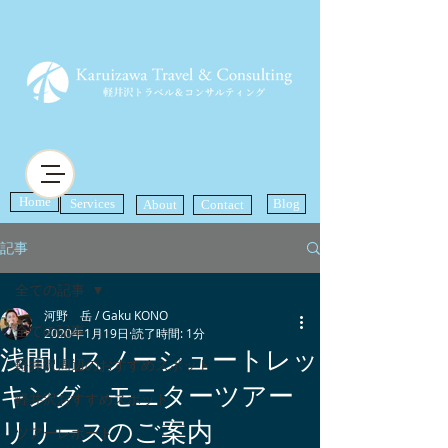
Home
Services
Blog
About
Contact
記事
全ての記事
河野 岳 / Gaku KONO
全ての記事
2020年1月19日
読了時間: 1分
浅間山スノーシュートレッ
軽井沢周辺のおすすめスポット
キング モニターツアー
軽井沢おすすめスポット
リリースのご案内
ツアーレポート