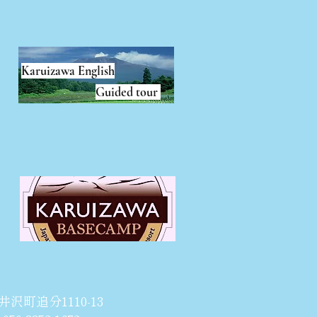
Karuizawa English
Guided tour
井沢町追分1110-13