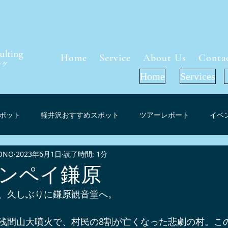
Home
Service
About Us
Conta
Home
Services
ポット
軽井沢おすすめスポット
ツアーレポート
イベ
ONO
2023年6月1日
読了時間: 1分
軽井沢周辺グルメ
インフォメーション
お花見（桜）スポ
ンペイ鎌原
、久しぶりに鎌原観音堂へ。
ーケット考察
軽井沢紅葉情報
プレスリリース
メディ
浅間山大噴火で、村民の8割が亡くなった悲劇の村。こ