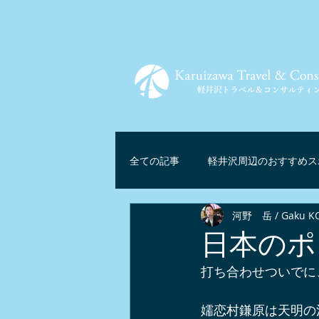
全ての記事
軽井沢周辺のおすすめス
河野 岳 / Gaku K
ツアー情報
軽井沢グルメ
日本のポ
打ち合わせついでに
軽井沢リゾートテレワーク
マ
嬬恋村鎌原は天明の