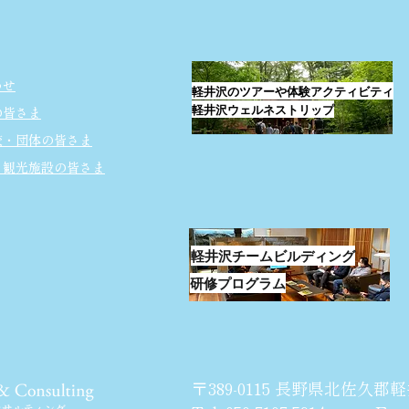
🥾
のパティスリー
わせ
軽井沢のツアーや体験アクティビティ
軽井沢ウェルネストリップ
の皆さま
校・団体の皆さま
・観光施設の皆さま
軽井沢チームビルディング
研修プログラム
〒389-0115 長野県北佐久郡軽