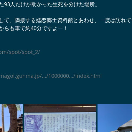
た93人だけが助かった生死を分けた場所。
辺ワイナリー
宿泊施設
軽井沢オフサイトミーティング
して、隣接する嬬恋郷土資料館とあわせ、一度は訪れて
からも車で約40分ですよー！
ベント＆プロジェクト情報
軽井沢周辺の酒蔵
軽井沢スノー
com/spot/spot_2/
軽井沢アート情報
YouTube軽井沢トリップ
軽井沢の歩
umagoi.gunma.jp/.../1000000.../index.html