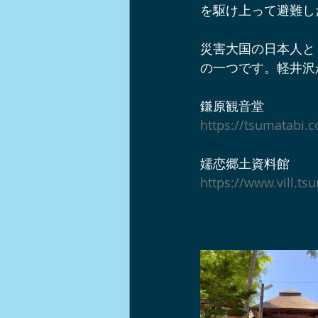
を駆け上って避難し
軽井沢ショップ情報
軽井沢周
災害大国の日本人と
の一つです。軽井沢
軽井沢チームビルディング
イ
鎌原観音堂
https://tsumatabi.
軽井沢ワンコとお出かけスポット
嬬恋郷土資料館
https://www.vill.ts
ノルディックウォーク
中山道