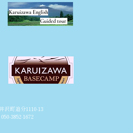
Karuizawa English
Guided tour
井沢町追分1110-13
50-3852-1672