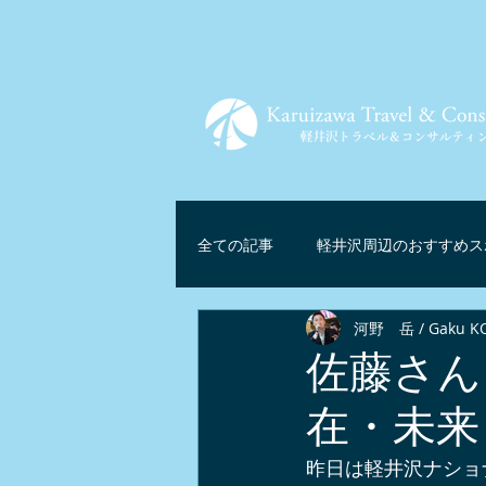
全ての記事
軽井沢周辺のおすすめス
河野 岳 / Gaku K
ツアー情報
軽井沢グルメ
佐藤さん
在・未来
軽井沢リゾートテレワーク
マ
昨日は軽井沢ナショ