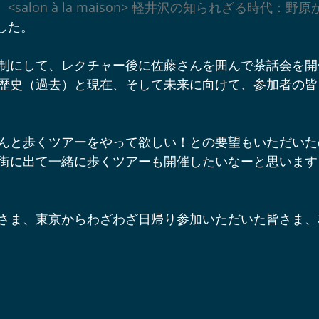
 <salon à la maison> 軽井沢の知られざる時代：
辺ワイナリー
宿泊施設
軽井沢オフサイトミーティング
でした。
制にして、レクチャー後に佐藤さんを囲んで茶話会を開
ベント＆プロジェクト情報
軽井沢周辺の酒蔵
軽井沢スノー
歴史（過去）と現在、そして未来に向けて、参加者の皆
軽井沢アート情報
YouTube軽井沢トリップ
軽井沢の歩
んと歩くツアーをやって欲しい！との要望もいただいた
街に出て一緒に歩くツアーも開催したいなーと思います
さま、東京からわざわざ日帰り参加いただいた皆さま、