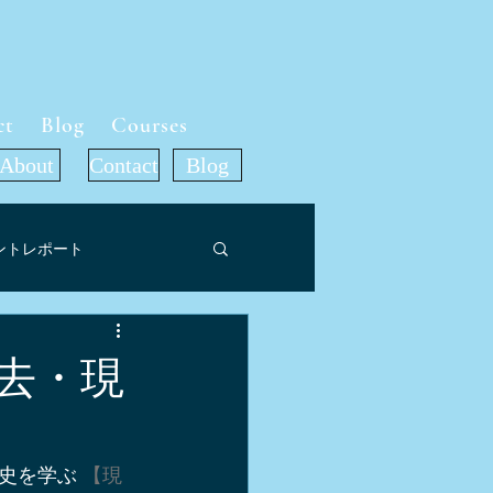
ct
Blog
Courses
About
Contact
Blog
ントレポート
ット
去・現
ア掲載情報
旅行記
史を学ぶ 
【現