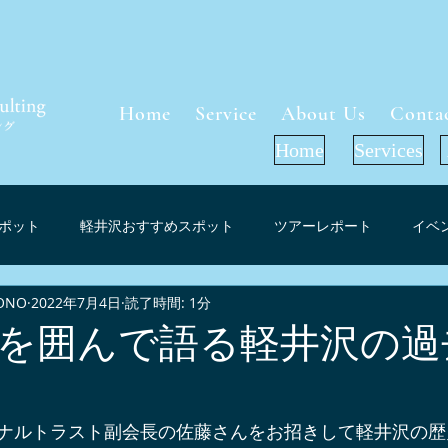
Home
Service
About Us
Conta
Home
Services
ポット
軽井沢おすすめスポット
ツアーレポート
イベ
ONO
2022年7月4日
読了時間: 1分
軽井沢周辺グルメ
インフォメーション
お花見（桜）スポ
を囲んで語る軽井沢の過
ーケット考察
軽井沢紅葉情報
プレスリリース
メディ
ナルトラスト副会長の佐藤さんをお招きして軽井沢の歴