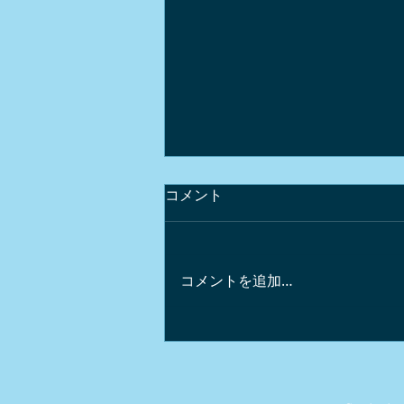
コメント
コメントを追加…
軽井沢のワインｘガストロノ
ミー