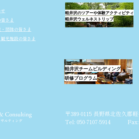
わせ
軽井沢のツアーや体験アクティビティ
軽井沢ウェルネストリップ
の皆さま
校・団体の皆さま
・観光施設の皆さま
軽井沢チームビルディング
研修プログラム
〒389-0115 長野県北佐久郡軽
Tel: 050-7107-5914 Fax: 0