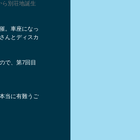
野原から別荘地誕生
軽井沢スキー
催。車座になっ
シュー
さんとディスカ
き方
ので、第7回目
本当に有難うご