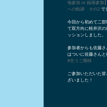
地参加 or 録画参加】
軽井沢ショップ情報
軽井沢周
への軌跡　その2
 
今回から初めて二部
軽井沢チームビルディング
イ
て双方向に軽井沢の
ッションしました。
軽井沢ワンコとお出かけスポット
参加者からも佐藤さ
はついに佐藤さんと
#乞うご期待
ノルディックウォーク
中山道
ご参加いただいた皆
ざいました！