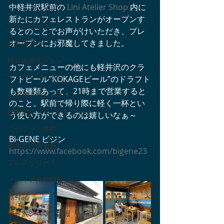
中軽井沢駅前の 
Lini Atelier Shop
 内に
イベントレポート
新たにカフェレストランがオープンす
ツアー情報
るとのことでお声がけいただき、プレ
オープンにお邪魔してきました。
軽井沢グルメ
軽井沢周辺グルメ
カフェメニューの他にも軽井沢のクラ
インフォメーション
フトビール”KOKAGEビール”のドラフト
も数種類あって、21時まで営業すると
お花見（桜）スポット
のこと。駅前で帰り際に軽く一杯とい
軽井沢リゾートテレワーク
う使い方ができるのは嬉しいなぁ～
マーケット考察
Bi-GENE ビジン
軽井沢紅葉情報
https://www.facebook.com/bigene23
プレスリリース
メディア掲載情報
旅行記
軽井沢ショップ情報