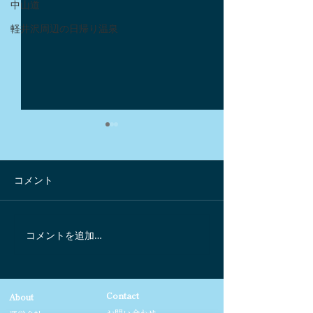
中山道
軽井沢周辺の日帰り温泉
コメント
コメントを追加…
スパイシーなロティサリ
"角打ち"ができ
ーチキン
屋さん
Contact
About
お問い合わせ