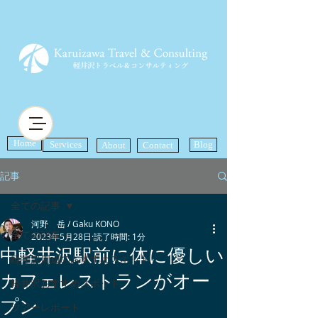
Home
Services
Blog
About
Contact
記事
全ての記事
河野 岳 / Gaku KONO
全ての記事
2023年5月28日
読了時間: 1分
中軽井沢駅前に体に優しい
軽井沢周辺のおすすめスポット
カフェレストランがオー
軽井沢おすすめスポット
プン
ツアーレポート