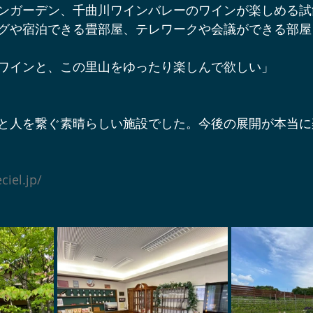
ンガーデン、千曲川ワインバレーのワインが楽しめる試
辺ワイナリー
宿泊施設
軽井沢オフサイトミーティング
グや宿泊できる畳部屋、テレワークや会議ができる部屋
ワインと、この里山をゆったり楽しんで欲しい」
ベント＆プロジェクト情報
軽井沢周辺の酒蔵
軽井沢スノー
と人を繋ぐ素晴らしい施設でした。今後の展開が本当に
軽井沢アート情報
YouTube軽井沢トリップ
軽井沢の歩
ciel.jp/