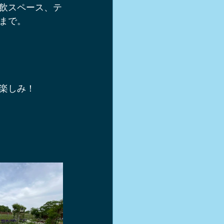
飲スペース、テ
軽井沢スキー
まで。
シュー
楽しみ！
き方