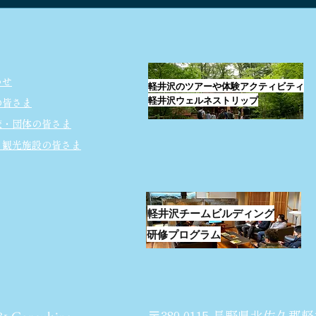
海鮮丼と天然温泉と浅間連峰
佐久
のパ
わせ
軽井沢のツアーや体験アクティビティ
軽井沢ウェルネストリップ
の皆さま
校・団体の皆さま
・観光施設の皆さま
軽井沢チームビルディング
研修プログラム
〒389-0115 長野県北佐久郡軽