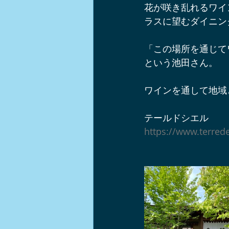
花が咲き乱れるワイ
軽井沢ショップ情報
軽井沢周
ラスに望むダイニン
「この場所を通じて
軽井沢チームビルディング
イ
という池田さん。
ワインを通して地域
軽井沢ワンコとお出かけスポット
テールドシエル
https://www.terrede
ノルディックウォーク
中山道