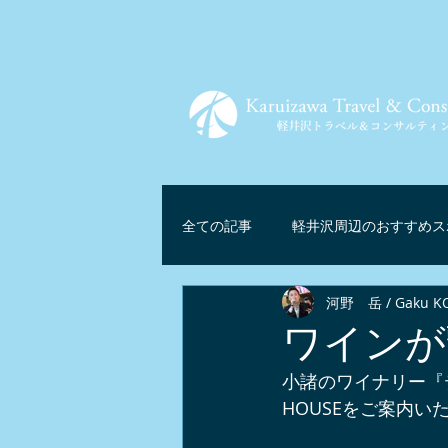
全ての記事
軽井沢周辺のおすすめス
河野 岳 / Gaku K
ツアー情報
軽井沢グルメ
ワインが
小諸のワイナリー『テ
軽井沢リゾートテレワーク
マ
HOUSEをご案内い