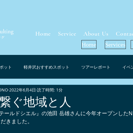
Home
Service
About Us
Conta
Home
Services
ポット
軽井沢おすすめスポット
ツアーレポート
イベ
ONO
2022年6月4日
読了時間: 1分
軽井沢周辺グルメ
インフォメーション
お花見（桜）スポ
繋ぐ地域と人
ールドシエル』の池田 岳雄さんに今年オープンしたNUKAJ
ーケット考察
軽井沢紅葉情報
プレスリリース
メディ
ただきました。