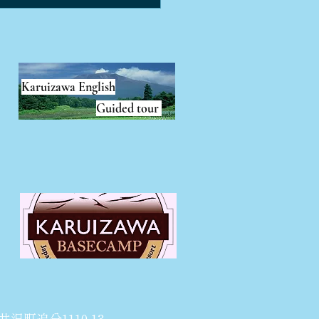
平駅前！名店出身シェフ
ティスリー
Karuizawa English
Guided tour
井沢町追分1110-13