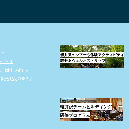
軽井沢の自然と歴史 ～学び・
2月
考え・伝えていく～
ーｘ
Spec
Nig
わせ
軽井沢のツアーや体験アクティビティ
軽井沢ウェルネストリップ
の皆さま
校・団体の皆さま
・観光施設の皆さま
軽井沢チームビルディング
研修プログラム