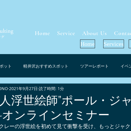
Home
Service
About Us
Conta
Home
Services
ポット
軽井沢おすすめスポット
ツアーレポート
イベ
ONO
2021年9月27日
読了時間: 1分
軽井沢周辺グルメ
インフォメーション
お花見（桜）スポ
人浮世絵師”ポール・ジ
料オンラインセミナー
ーケット考察
軽井沢紅葉情報
プレスリリース
メディ
クレーの浮世絵を初めて見て衝撃を受け、もっとジャク