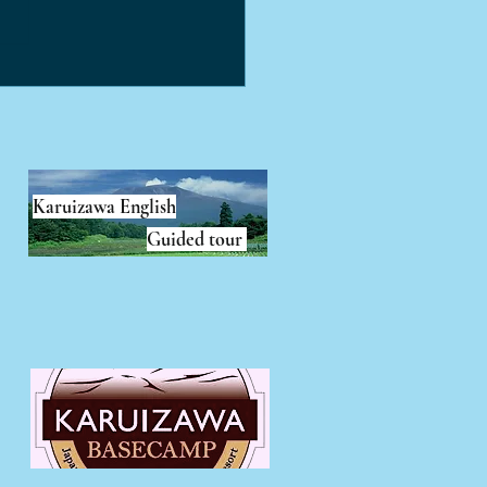
25日開催！アンワイナリ
ルジェンド軽井沢
ial Collaboration
ht！
Karuizawa English
Guided tour