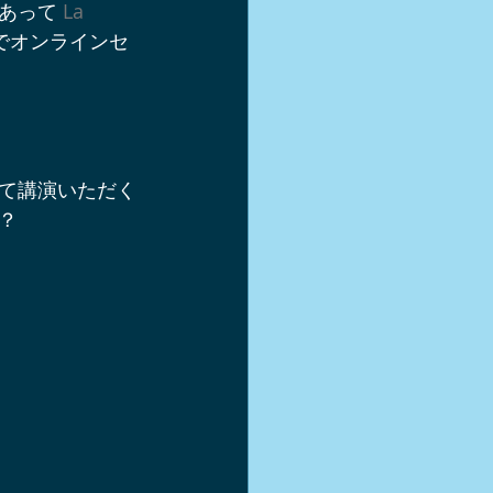
あって 
La 
軽井沢スキー
でオンラインセ
シュー
て講演いただく
き方
？