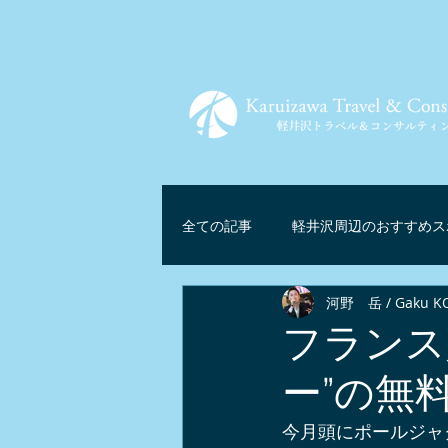
全ての記事
軽井沢周辺のおすすめス
河野 岳 / Gaku K
ツアー情報
軽井沢グルメ
フランス
ー”の無
軽井沢リゾートテレワーク
マ
今月頭にポールジャ