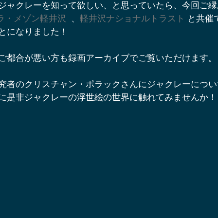
ジャクレーを知って欲しい、と思っていたら、今回ご縁
辺ワイナリー
宿泊施設
軽井沢オフサイトミーティング
awa ラ・メゾン軽井沢
  、
軽井沢ナショナルトラスト
 と共催
とになりました！
ベント＆プロジェクト情報
軽井沢周辺の酒蔵
軽井沢スノー
ご都合が悪い方も録画アーカイブでご覧いただけます。
究者のクリスチャン・ポラックさんにジャクレーについ
軽井沢アート情報
YouTube軽井沢トリップ
軽井沢の歩
に是非ジャクレーの浮世絵の世界に触れてみませんか！