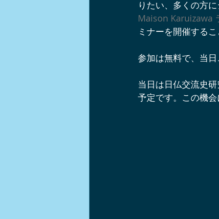
りたい、多くの方に
軽井沢ショップ情報
軽井沢周
Maison Karuiz
ミナーを開催するこ
軽井沢チームビルディング
イ
参加は無料で、当日
当日は日仏交流史研
軽井沢ワンコとお出かけスポット
予定です。この機会
ノルディックウォーク
中山道