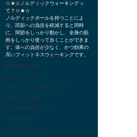
☆★☆ノルディックウォーキングっ
軽井沢周辺ワイナリー
て？☆★☆
宿泊施設
ノルディックポールを持つことによ
軽井沢オフサイトミーティング
り、関節への負担を軽減すると同時
に、関節をしっかり動かし、全身の筋
軽井沢スキー
肉をしっかり使って歩くことができま
軽井沢チームビルディング
す。体への負担が少なく、かつ効果の
高いフィットネスウォーキングです。
イベント＆プロジェクト情報
軽井沢周辺の酒蔵
軽井沢スノーシュー
軽井沢ワンコとお出かけスポット
軽井沢アート情報
YouTube軽井沢トリップ
軽井沢の歩き方
ノルディックウォーク