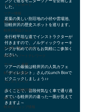
ングで巡るモニターツアーを企画しま
イベントレポート
した。
ツアー情報
若葉の美しい別荘地の小径や雲場池、
軽井沢グルメ
旧軽井沢の歴史スポットを巡ります。
軽井沢周辺グルメ
全行程平坦な道でインストラクターが
インフォメーション
付きますので、ノルディックウォーキ
お花見（桜）スポット
ングが初めての方もお気軽にご参加く
ださい。
軽井沢リゾートテレワーク
マーケット考察
ツアーの最後は軽井沢の人気カフェ
「ディレタント」さんのLunch Boxで
軽井沢紅葉情報
ピクニックしましょう♪♪
プレスリリース
メディア掲載情報
歩くことで、普段何気なく車で通り過
ぎている軽井沢の違った一面が見えて
旅行記
きますよ～
軽井沢ショップ情報