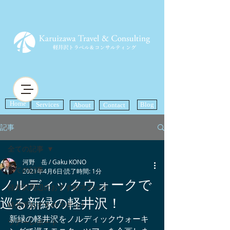
Home
Services
Blog
About
Contact
記事
全ての記事
河野 岳 / Gaku KONO
全ての記事
2021年4月6日
読了時間: 1分
ノルディックウォークで
軽井沢周辺のおすすめスポット
巡る新緑の軽井沢！
軽井沢おすすめスポット
新緑の軽井沢をノルディックウォーキ
ツアーレポート