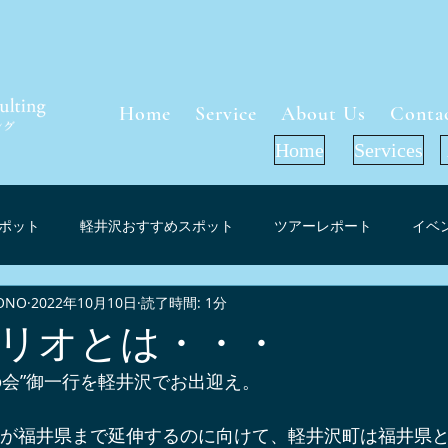
Home
Service
About Us
Conta
Home
Services
ポット
軽井沢おすすめスポット
ツアーレポート
イベ
ONO
2022年10月10日
読了時間: 1分
軽井沢周辺グルメ
インフォメーション
お花見（桜）スポ
リオとは・・・
の会”御一行を軽井沢でお出迎え。
ーケット考察
軽井沢紅葉情報
プレスリリース
メディ
幹線が福井県まで延伸するのに向けて、軽井沢町は福井県