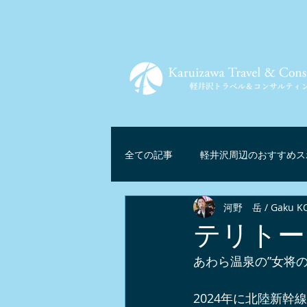
全ての記事
軽井沢周辺のおすすめス
河野 岳 / Gaku K
ツアー情報
軽井沢グルメ
テリトー
あわら温泉の”女将
軽井沢リゾートテレワーク
マ
2024年に北陸新