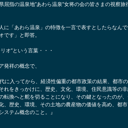
県屈指の温泉地”あわら温泉”女将の会の皆さまの視察旅
辺ワイナリー
宿泊施設
軽井沢オフサイトミーティング
人に「あわら温泉」の特徴を一言で表すとしたらなんで
ベント＆プロジェクト情報
軽井沢周辺の酒蔵
軽井沢スノー
オです」と即答。
ーリオ”という言葉・・・
軽井沢アート情報
YouTube軽井沢トリップ
軽井沢の歩
ア発祥の概念で、
年代に入ってから、経済性偏重の都市政策の結果、都市
それをきっかけに、歴史、文化、環境、住民意識等の非
の転換へと舵を切ることになり、その鍵となったのが、
化、歴史、環境、その土地の農産物の価値を高め、都市
システム概念のこと。』