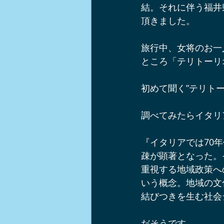
結。それに伴う福井
軽井沢ショップ情報
軽井沢周
頂きました。
旅行中、女将のお一
軽井沢チームビルディング
イ
ところ「テリトーリ
初めて聞く”テリト
軽井沢ワンコとお出かけスポット
調べてみたらイタリ
ノルディックウォーク
中山道
『イタリアでは70
疎が顕著となった。
重視する地域政策へ
いう概念。地域の文
結びつきを生む社会
だそうです。