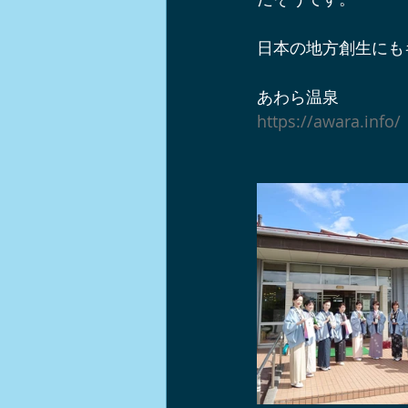
日本の地方創生にも
あわら温泉
https://awara.info/