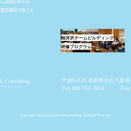
校・団体の皆さま
・観光施設の皆さま
軽井沢チームビルディング
研修プログラム
〒389-0115 長野県北佐久郡軽
Tel: 050-7107-5914 Fax: 0
Copyright © Karuizawa Travel&Consulting All Right Reserved.