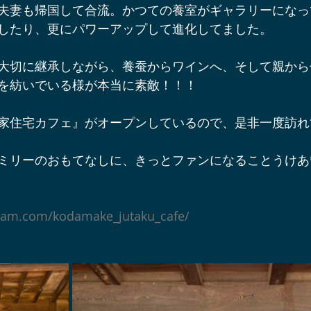
夫妻も帰国して合流。かつての養室がギャラリーになっ
辺ワイナリー
宿泊施設
軽井沢オフサイトミーティング
したり、更にパワーアップして進化してました。
大切に継承しながら、養蚕からワインへ、そして親から
ベント＆プロジェクト情報
軽井沢周辺の酒蔵
軽井沢スノー
を紡いでいる様が本当に素敵！！！
家住宅カフェ』がオープンしているので、是非一度訪れ
軽井沢アート情報
YouTube軽井沢トリップ
軽井沢の歩
ミリーのおもてなしに、きっとファンになることうけあ
gram.com/kodamake_jutaku_cafe/