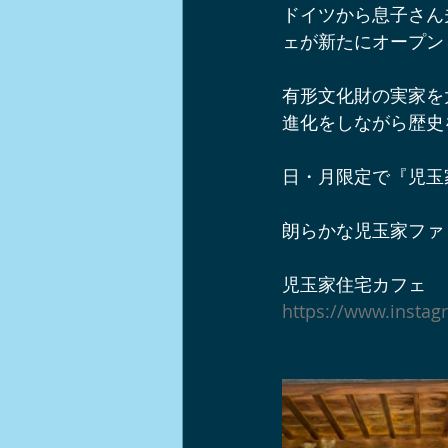
ドイツから息子さん
軽井沢ショップ情報
軽井沢周
ェが新たにオープン
有形文化財の実家を
軽井沢チームビルディング
イ
進化をしながら歴史
日・月限定で『児玉
軽井沢ワンコとお出かけスポット
朗らかな児玉家ファ
ノルディックウォーク
中山道
児玉家住宅カフェ
https://www.insta