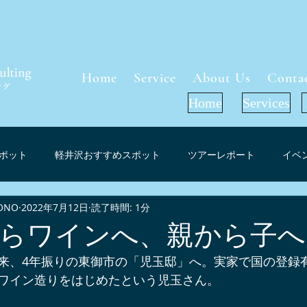
Home
Service
About Us
Conta
Home
Services
ポット
軽井沢おすすめスポット
ツアーレポート
イベ
ONO
2022年7月12日
読了時間: 1分
軽井沢周辺グルメ
インフォメーション
お花見（桜）スポ
らワインへ、親から子へ
来、4年振りの東御市の「児玉邸」へ。実家で国の登録
ーケット考察
軽井沢紅葉情報
プレスリリース
メディ
ワイン造りをはじめたという児玉さん。