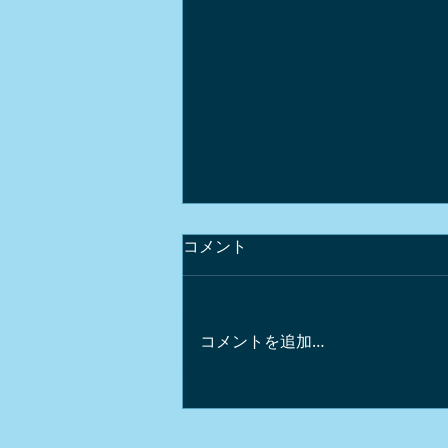
コメント
コメントを追加…
軽井沢のワインｘガストロノ
ミー