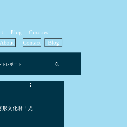
ct
Blog
Courses
About
Contact
Blog
ントレポート
ット
有形文化財「児
ア掲載情報
旅行記