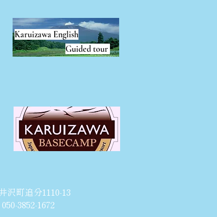
Karuizawa English
Guided tour
井沢町追分1110-13
50-3852-1672