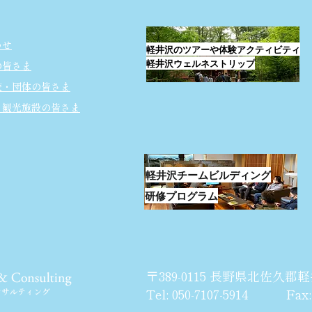
わせ
軽井沢のツアーや体験アクティビティ
軽井沢ウェルネストリップ
の皆さま
校・団体の皆さま
・観光施設の皆さま
軽井沢チームビルディング
研修プログラム
〒389-0115 長野県北佐久郡軽
Tel: 050-7107-5914 Fax: 0