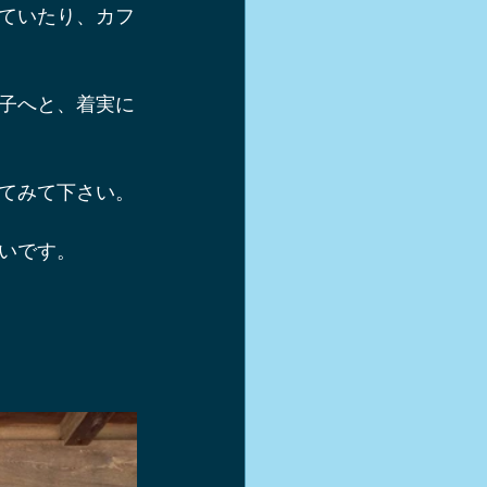
ていたり、カフ
軽井沢スキー
子へと、着実に
シュー
てみて下さい。
き方
いです。