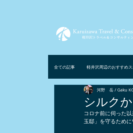
全ての記事
軽井沢周辺のおすすめス
河野 岳 / Gaku K
ツアー情報
軽井沢グルメ
シルクか
コロナ前に伺った以
軽井沢リゾートテレワーク
マ
玉邸」を守るために