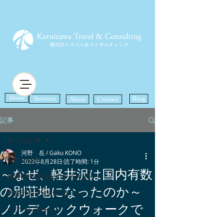
Home
Services
Blog
About
Contact
記事
全ての記事
河野 岳 / Gaku KONO
全ての記事
2022年8月28日
読了時間: 1分
～なぜ、軽井沢は国内有数
軽井沢周辺のおすすめスポット
の別荘地になったのか～
軽井沢おすすめスポット
ノルディックウォークで
ツアーレポート