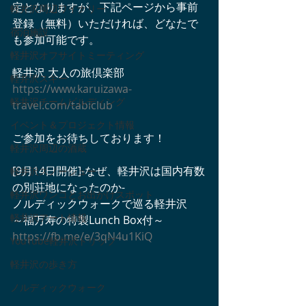
定となりますが、下記ページから事前
軽井沢周辺ワイナリー
登録（無料）いただければ、どなたで
宿泊施設
も参加可能です。
軽井沢オフサイトミーティング
軽井沢 大人の旅倶楽部 
軽井沢スキー
https://www.karuizawa-
軽井沢チームビルディング
travel.com/tabiclub
イベント＆プロジェクト情報
ご参加をお待ちしております！
軽井沢周辺の酒蔵
[9月14日開催]-なぜ、軽井沢は国内有数
軽井沢スノーシュー
の別荘地になったのか-
軽井沢ワンコとお出かけスポット
ノルディックウォークで巡る軽井沢　
軽井沢アート情報
～福万寿の特製Lunch Box付～   
https://fb.me/e/3qN4u1KiQ
YouTube軽井沢トリップ
軽井沢の歩き方
ノルディックウォーク