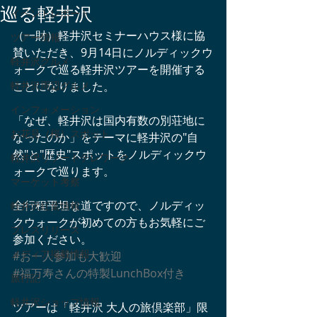
巡る軽井沢
イベントレポート
（一財）軽井沢セミナーハウス様に協
ツアー情報
賛いただき、9月14日にノルディックウ
軽井沢グルメ
ォークで巡る軽井沢ツアーを開催する
軽井沢周辺グルメ
ことになりました。
インフォメーション
「なぜ、軽井沢は国内有数の別荘地に
お花見（桜）スポット
なったのか」をテーマに軽井沢の"自
然"と"歴史"スポットをノルディックウ
軽井沢リゾートテレワーク
ォークで巡ります。
マーケット考察
全行程平坦な道ですので、ノルディッ
軽井沢紅葉情報
クウォークが初めての方もお気軽にご
プレスリリース
参加ください。
メディア掲載情報
#お一人参加も大歓迎
#福万寿さんの特製LunchBox付き
旅行記
軽井沢ショップ情報
ツアーは「軽井沢 大人の旅倶楽部」限